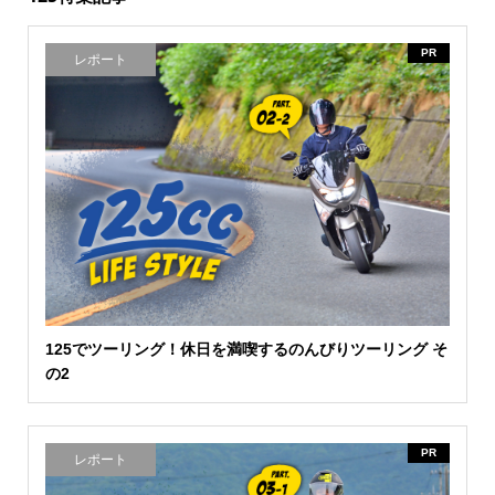
PR
レポート
125でツーリング！休日を満喫するのんびりツーリング そ
の2
PR
レポート