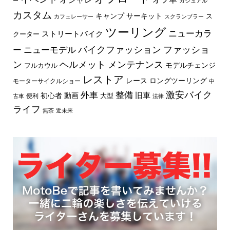
ー
カジュアル
カスタム
キャンプ
サーキット
ス
カフェレーサー
スクランブラー
ツーリング
ニューカラ
ストリートバイク
クーター
バイクファッション
ファッショ
ー
ニューモデル
ン
ヘルメット
メンテナンス
モデルチェンジ
フルカウル
レストア
レース
ロングツーリング
モーターサイクルショー
中
外車
激安バイク
整備
旧車
初心者
動画
大型
便利
古車
法律
ライフ
無茶
近未来