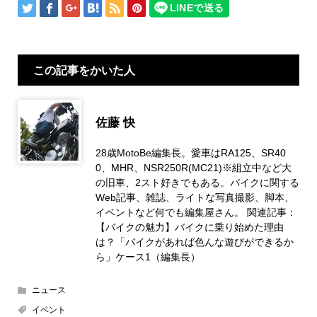
この記事をかいた人
佐藤 快
28歳MotoBe編集長。愛車はRA125、SR40
0、MHR、NSR250R(MC21)※組立中など大
の旧車、2スト好きでもある。バイクに関する
Web記事、雑誌、ライトな写真撮影、脚本、
イベントなど何でも編集屋さん。 関連記事：
【バイクの魅力】バイクに乗り始めた理由
は？「バイクがあれば色んな遊びができるか
ら」ケース1（編集長）
ニュース
イベント