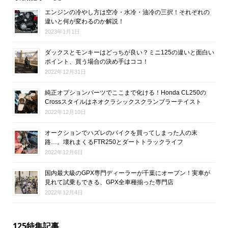
エンジンの冷やし方は空冷・水冷・油冷の三択！それぞれの
違いと何が変わるのか解説！
2023年1月1日
ダックスとモンキーはどっちが良い？ミニ125の違いと面白い
ポイント、買う場合の決め手はココ！
2022年12月31日
純正オプションパーツでここまで化ける！Honda CL250の
Crossスタイルはネオクラシックスクランブラーテイスト
2022年12月10日
オークションでハズレのバイクを買ってしまった人の末
路…。壊れまくるFTR250とダートトラックライフ
2022年12月6日
国内最大級のGPX専門ディーラーが千葉にオープン！実車が
見れて試乗もできる、GPX全車種揃った専門店
2022年12月4日
125特集記事