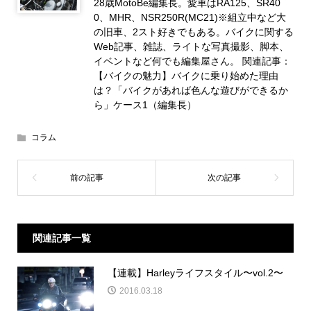
28歳MotoBe編集長。愛車はRA125、SR40
0、MHR、NSR250R(MC21)※組立中など大
の旧車、2スト好きでもある。バイクに関する
Web記事、雑誌、ライトな写真撮影、脚本、
イベントなど何でも編集屋さん。 関連記事：
【バイクの魅力】バイクに乗り始めた理由
は？「バイクがあれば色んな遊びができるか
ら」ケース1（編集長）
コラム
関連記事一覧
【連載】Harleyライフスタイル〜vol.2〜
2016.03.18