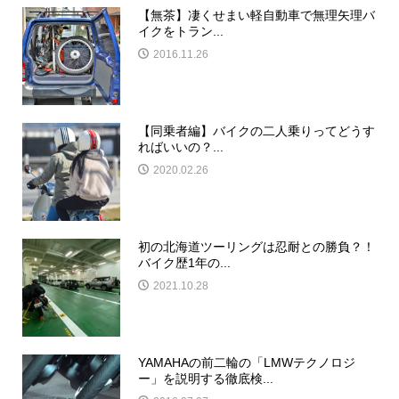
【無茶】凄くせまい軽自動車で無理矢理バ
イクをトラン...
2016.11.26
【同乗者編】バイクの二人乗りってどうす
ればいいの？...
2020.02.26
初の北海道ツーリングは忍耐との勝負？！
バイク歴1年の...
2021.10.28
YAMAHAの前二輪の「LMWテクノロジ
ー」を説明する徹底検...