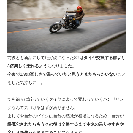
前後とも新品にして絶好調になったSRは
タイヤ交換する前より
3倍楽しく乗れるようになりました
。
今まで1/3の楽しさで乗っていたと思うとまたもったいない
こと
をした気持ちに…。
でも徐々に減っていくタイヤによって変わっていくハンドリン
グなんて気づけるはずがありません。
ましてや自分のバイクは自分の感覚が相場になるため、自分が
誤魔化されたらもうその後は交換するまで本来の乗りやすさや
楽しさを失ったまま走ることに
なります。