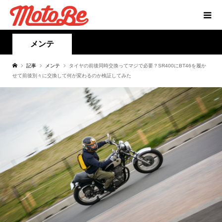
メンテ
記事
メンテ
タイヤの前後同時交換ってマジで必要？SR400にBT46を履か
せて前後別々に交換して何が変わるのか検証してみた