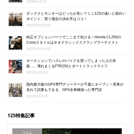
2023年1月1日
ダックスとモンキーはどっちが良い？ミニ125の違いと面白い
ポイント、買う場合の決め手はココ！
2022年12月31日
純正オプションパーツでここまで化ける！Honda CL250の
Crossスタイルはネオクラシックスクランブラーテイスト
2022年12月10日
オークションでハズレのバイクを買ってしまった人の末
路…。壊れまくるFTR250とダートトラックライフ
2022年12月6日
国内最大級のGPX専門ディーラーが千葉にオープン！実車が
見れて試乗もできる、GPX全車種揃った専門店
2022年12月4日
125特集記事
コラム