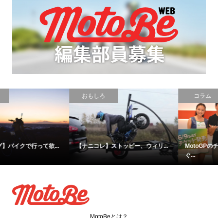
PR
おもしろ
コラム
【ナニコレ】ストッピー、ウィリ...
MotoGPのチケット発売がもうす
ぐ...
MotoBeとは？