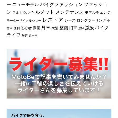
バイクファッション
ファッショ
ー
ニューモデル
ン
ヘルメット
メンテナンス
モデルチェンジ
フルカウル
レストア
レース
ロングツーリング
モーターサイクルショー
中
外車
激安バイク
整備
旧車
初心者
動画
大型
便利
古車
法律
ライフ
無茶
近未来