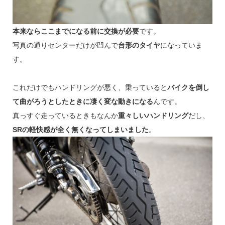
本来ならここまでになる前に交換が必要
です。
写真の通りセンターだけが凹んで
台形のタイヤ
になっていま
す。
これだけでもハンドリングが悪く、乗っていると
バイクを倒し
て曲がろうとしたときに凄く変な動きになる
んです。
真っすぐ走っているときもなんか
重々しいハンドリング
だし、
SRの軽快感が全く無くなってしまいました
。