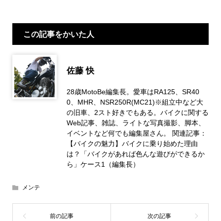
この記事をかいた人
佐藤 快
28歳MotoBe編集長。愛車はRA125、SR40
0、MHR、NSR250R(MC21)※組立中など大
の旧車、2スト好きでもある。バイクに関する
Web記事、雑誌、ライトな写真撮影、脚本、
イベントなど何でも編集屋さん。 関連記事：
【バイクの魅力】バイクに乗り始めた理由
は？「バイクがあれば色んな遊びができるか
ら」ケース1（編集長）
メンテ