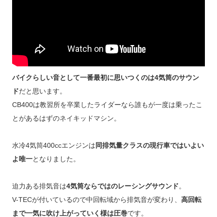
バイクらしい音として一番最初に思いつくのは4気筒のサウン
ド
だと思います。
CB400は教習所を卒業したライダーなら誰もが一度は乗ったこ
とがあるはずのネイキッドマシン。
水冷4気筒400ccエンジンは
同排気量クラスの現行車ではいよい
よ唯一
となりました。
迫力ある排気音は
4気筒ならではのレーシングサウンド
。
V-TECが付いているので中回転域から排気音が変わり、
高回転
まで一気に吹け上がっていく様は圧巻
です。