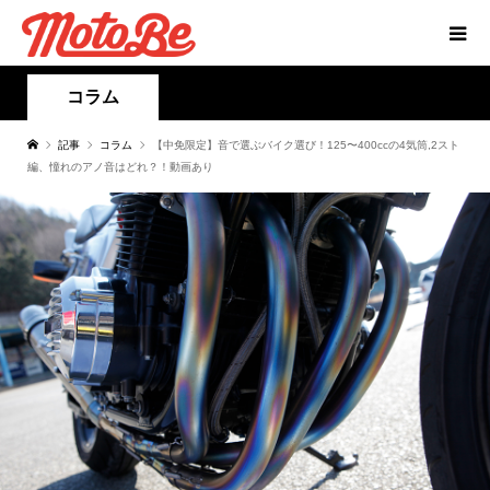
コラム
記事
コラム
【中免限定】音で選ぶバイク選び！125〜400ccの4気筒,2スト
編、憧れのアノ音はどれ？！動画あり