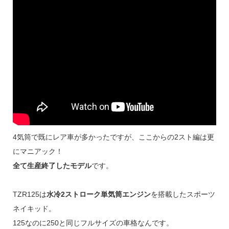
4気筒で既にレア車が多かったですが、ここからの2スト編は更
にマニアック！
全て生産終了したモデル
です。
TZR125は
水冷2ストローク単気筒エンジン
を搭載したスポーツ
ネイキッド。
125なのに250と同じフルサイズの車格なんです。