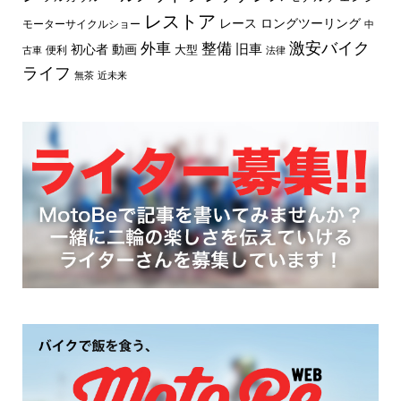
レストア
レース
ロングツーリング
モーターサイクルショー
中
外車
激安バイク
整備
旧車
初心者
動画
大型
便利
古車
法律
ライフ
無茶
近未来