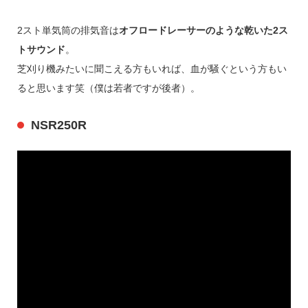
2スト単気筒の排気音は
オフロードレーサーのような乾いた2ス
トサウンド
。
芝刈り機みたいに聞こえる方もいれば、血が騒ぐという方もい
ると思います笑（僕は若者ですが後者）。
NSR250R