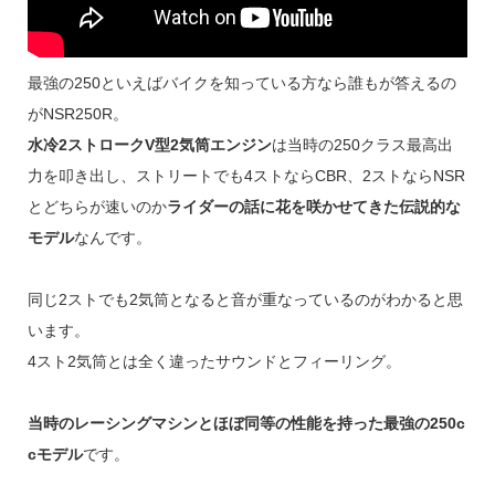
最強の250といえばバイクを知っている方なら誰もが答えるの
がNSR250R。
水冷2ストロークV型2気筒エンジン
は当時の250クラス最高出
力を叩き出し、ストリートでも4ストならCBR、2ストならNSR
とどちらが速いのか
ライダーの話に花を咲かせてきた伝説的な
モデル
なんです。
同じ2ストでも2気筒となると音が重なっているのがわかると思
います。
4スト2気筒とは全く違ったサウンドとフィーリング。
当時のレーシングマシンとほぼ同等の性能を持った最強の250c
cモデル
です。