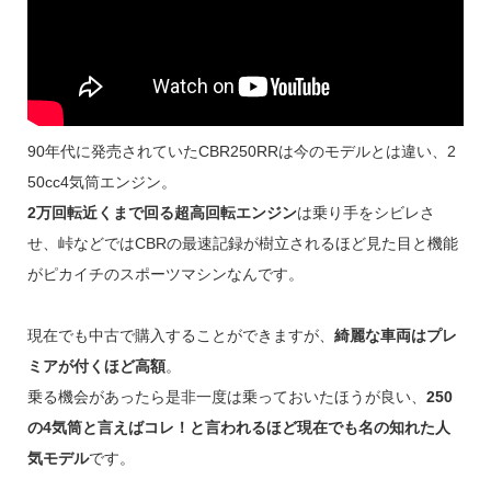
90年代に発売されていたCBR250RRは今のモデルとは違い、2
50cc4気筒エンジン。
2万回転近くまで回る超高回転エンジン
は乗り手をシビレさ
せ、峠などではCBRの最速記録が樹立されるほど見た目と機能
がピカイチのスポーツマシンなんです。
現在でも中古で購入することができますが、
綺麗な車両はプレ
ミアが付くほど高額
。
乗る機会があったら是非一度は乗っておいたほうが良い、
250
の4気筒と言えばコレ！と言われるほど現在でも名の知れた人
気モデル
です。