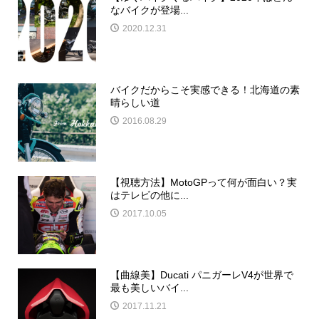
なバイクが登場...
2020.12.31
バイクだからこそ実感できる！北海道の素
晴らしい道
2016.08.29
【視聴方法】MotoGPって何が面白い？実
はテレビの他に...
2017.10.05
【曲線美】Ducati パニガーレV4が世界で
最も美しいバイ...
2017.11.21