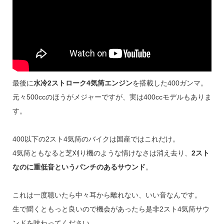
最後に
水冷2ストローク4気筒エンジン
を搭載した400ガンマ。
元々500ccのほうがメジャーですが、実は400ccモデルもありま
す。
400以下の2スト4気筒のバイクは国産ではこれだけ。
4気筒ともなると芝刈り機のような情けなさは消え去り、
2スト
なのに重低音というパンチのあるサウンド
。
これは一度聴いたら中々耳から離れない、いい音なんです。
生で聞くともっと良いので機会があったら是非2スト4気筒サウ
ンドを味わってください。