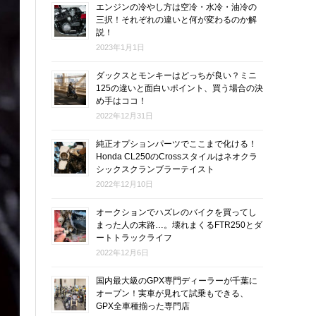
エンジンの冷やし方は空冷・水冷・油冷の
三択！それぞれの違いと何が変わるのか解
説！
2023年1月1日
ダックスとモンキーはどっちが良い？ミニ
125の違いと面白いポイント、買う場合の決
め手はココ！
2022年12月31日
純正オプションパーツでここまで化ける！
Honda CL250のCrossスタイルはネオクラ
シックスクランブラーテイスト
2022年12月10日
オークションでハズレのバイクを買ってし
まった人の末路…。壊れまくるFTR250とダ
ートトラックライフ
2022年12月6日
国内最大級のGPX専門ディーラーが千葉に
オープン！実車が見れて試乗もできる、
GPX全車種揃った専門店