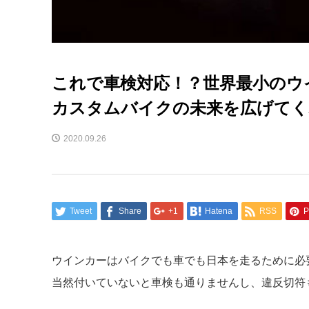
これで車検対応！？世界最小のウ
カスタムバイクの未来を広げてく
2020.09.26
Tweet
Share
+1
Hatena
RSS
P
ウインカーはバイクでも車でも日本を走るために必
当然付いていないと車検も通りませんし、違反切符