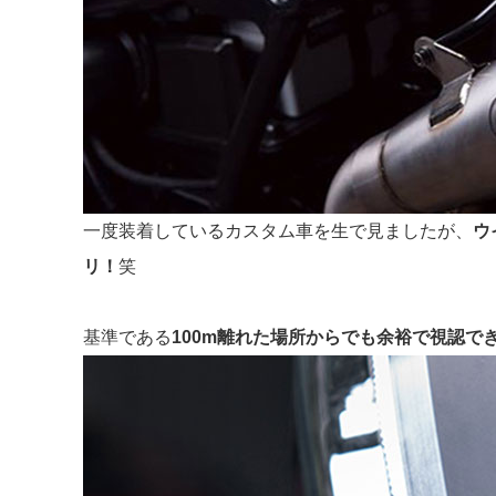
一度装着しているカスタム車を生で見ましたが、
ウ
リ！
笑
基準である
100m離れた場所からでも余裕で視認で