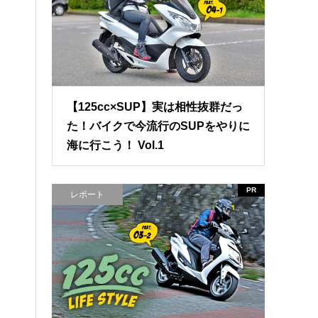
【125cc×SUP】実は相性抜群だっ
た！バイクで今流行のSUPをやりに
海に行こう！ Vol.1
PR
レポート