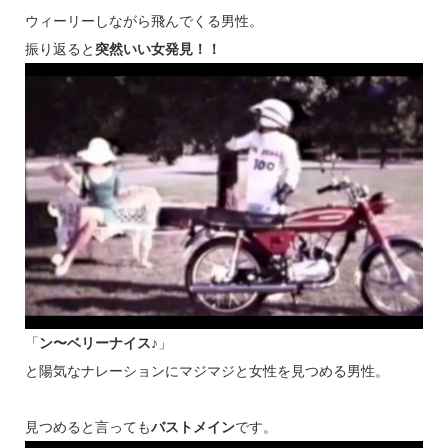
ウィーリーしながら飛んでくる男性。
振り返ると
突然いい女発見！！
「
ン〜ベリーナイス♪
」
と陽気なナレーションにマジマジと女性を見つめる男性。
見つめると言っても
バストメイン
です。