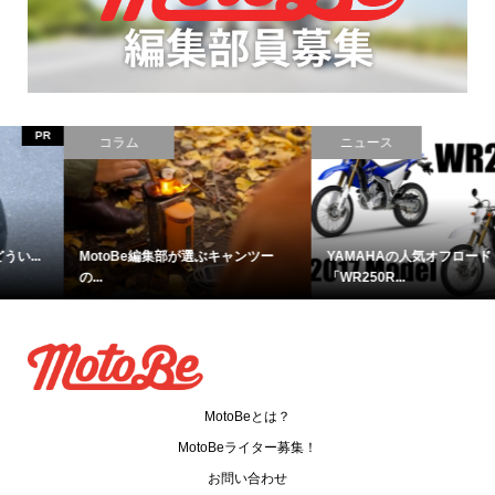
ニュース
レポート
YAMAHAの人気オフロード
絶品ムロアジ茶漬けを求めて。ベ...
「WR250R...
MotoBeとは？
MotoBeライター募集！
お問い合わせ