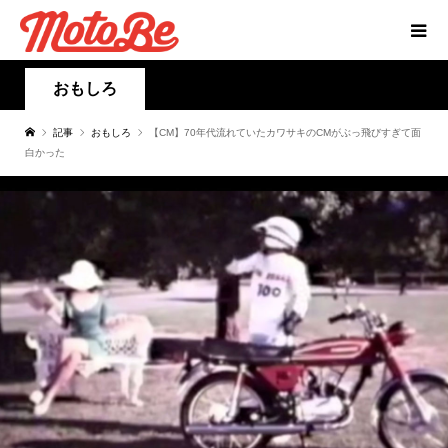
おもしろ
記事
おもしろ
【CM】70年代流れていたカワサキのCMがぶっ飛びすぎて面
白かった