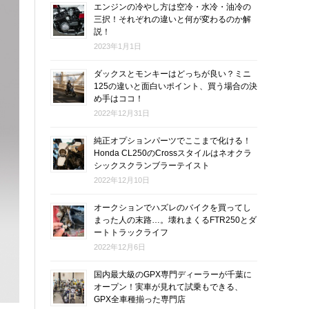
エンジンの冷やし方は空冷・水冷・油冷の
三択！それぞれの違いと何が変わるのか解
説！
2023年1月1日
ダックスとモンキーはどっちが良い？ミニ
125の違いと面白いポイント、買う場合の決
め手はココ！
2022年12月31日
純正オプションパーツでここまで化ける！
Honda CL250のCrossスタイルはネオクラ
シックスクランブラーテイスト
2022年12月10日
オークションでハズレのバイクを買ってし
まった人の末路…。壊れまくるFTR250とダ
ートトラックライフ
2022年12月6日
国内最大級のGPX専門ディーラーが千葉に
オープン！実車が見れて試乗もできる、
GPX全車種揃った専門店