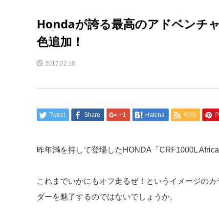
Hondaが誇る最高のアドベンチャーバイ
色追加！
2017.02.18
Tweet
Share
+1
Hatena
RSS
P
昨年満を持して登場したHONDA「CRF1000L Af
これまでいかにもオフ走るぜ！というイメージのカ
ダーを魅了するのではないでしょうか。