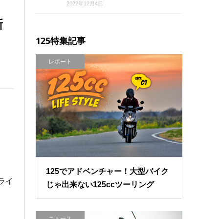
2022年12月4日
新
125特集記事
レポート
125でアドベンチャー！大型バイク
ライ
じゃ出来ない125ccツーリング
ニュース