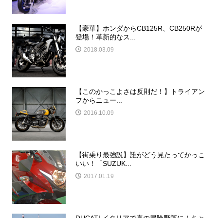
【豪華】ホンダからCB125R、CB250Rが
登場！革新的なス...
2018.03.09
【このかっこよさは反則だ！】トライアン
フからニュー...
2016.10.09
【街乗り最強説】誰がどう見たってかっこ
いい！「SUZUK...
2017.01.19