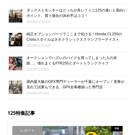
ダックスとモンキーはどっちが良い？ミニ125の違いと面白い
ポイント、買う場合の決め手はココ！
2022年12月31日
純正オプションパーツでここまで化ける！Honda CL250の
Crossスタイルはネオクラシックスクランブラーテイスト
2022年12月10日
オークションでハズレのバイクを買ってしまった人の末
路…。壊れまくるFTR250とダートトラックライフ
2022年12月6日
国内最大級のGPX専門ディーラーが千葉にオープン！実車が
見れて試乗もできる、GPX全車種揃った専門店
2022年12月4日
125特集記事
PR
レポート