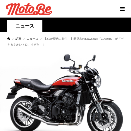
ニュース
記事
ニュース
【Z1が現代に転生！】新発表のKawasaki「Z900RS」が「デ
キるネオレトロ」すぎた！！