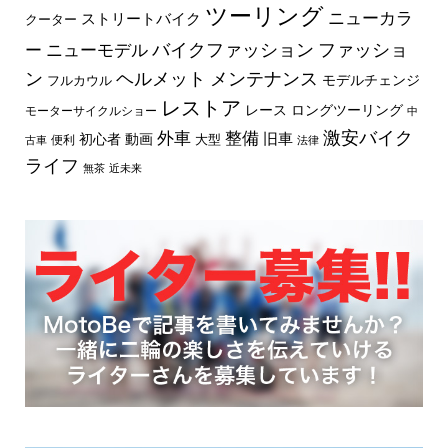
ツーリング
ニューカラ
ストリートバイク
クーター
バイクファッション
ファッショ
ー
ニューモデル
ン
ヘルメット
メンテナンス
モデルチェンジ
フルカウル
レストア
レース
ロングツーリング
モーターサイクルショー
中
外車
激安バイク
整備
旧車
初心者
動画
大型
便利
古車
法律
ライフ
無茶
近未来