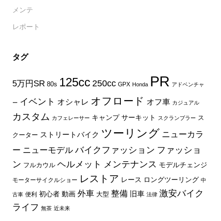
メンテ
レポート
タグ
PR
125cc
250cc
5万円SR
80s
GPX
Honda
アドベンチャ
オフロード
イベント
オフ車
オシャレ
ー
カジュアル
カスタム
キャンプ
サーキット
ス
カフェレーサー
スクランブラー
ツーリング
ニューカラ
ストリートバイク
クーター
バイクファッション
ファッショ
ー
ニューモデル
ン
ヘルメット
メンテナンス
モデルチェンジ
フルカウル
レストア
レース
ロングツーリング
モーターサイクルショー
中
外車
激安バイク
整備
旧車
初心者
動画
大型
便利
古車
法律
ライフ
無茶
近未来