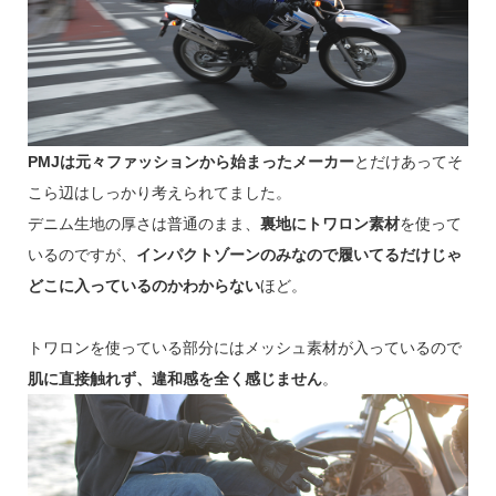
PMJは元々ファッションから始まったメーカー
とだけあってそ
こら辺はしっかり考えられてました。
デニム生地の厚さは普通のまま、
裏地にトワロン素材
を使って
いるのですが、
インパクトゾーンのみなので履いてるだけじゃ
どこに入っているのかわからない
ほど。
トワロンを使っている部分にはメッシュ素材が入っているので
肌に直接触れず、違和感を全く感じません
。