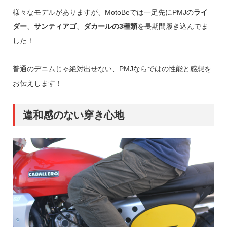
様々なモデルがありますが、MotoBeでは一足先にPMJの
ライ
ダー
、
サンティアゴ
、
ダカールの3種類
を長期間履き込んでま
した！
普通のデニムじゃ絶対出せない、PMJならではの性能と感想を
お伝えします！
違和感のない穿き心地