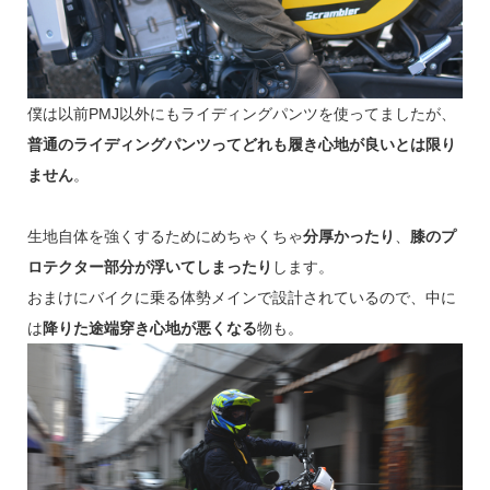
僕は以前PMJ以外にもライディングパンツを使ってましたが、
普通のライディングパンツってどれも履き心地が良いとは限り
ません
。
生地自体を強くするためにめちゃくちゃ
分厚かったり
、
膝のプ
ロテクター部分が浮いてしまったり
します。
おまけにバイクに乗る体勢メインで設計されているので、中に
は
降りた途端穿き心地が悪くなる
物も。