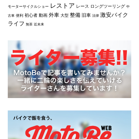
レストア
レース
ロングツーリング
モーターサイクルショー
中
外車
激安バイク
整備
旧車
初心者
動画
大型
便利
古車
法律
ライフ
無茶
近未来