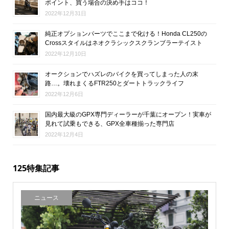
ポイント、買う場合の決め手はココ！
2022年12月31日
純正オプションパーツでここまで化ける！Honda CL250の
Crossスタイルはネオクラシックスクランブラーテイスト
2022年12月10日
オークションでハズレのバイクを買ってしまった人の末
路…。壊れまくるFTR250とダートトラックライフ
2022年12月6日
国内最大級のGPX専門ディーラーが千葉にオープン！実車が
見れて試乗もできる、GPX全車種揃った専門店
2022年12月4日
125特集記事
ニュース