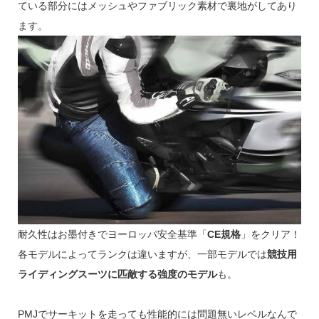
ている部分にはメッシュやファブリック素材で裏地がしてあり
ます。
耐久性はお墨付きでヨーロッパ安全基準「
CE規格
」をクリア！
各モデルによってランクは違いますが、一部モデルでは
競技用
ライディングスーツに匹敵する強度のモデル
も。
PMJでサーキットを走っても性能的には問題無いレベルなんで