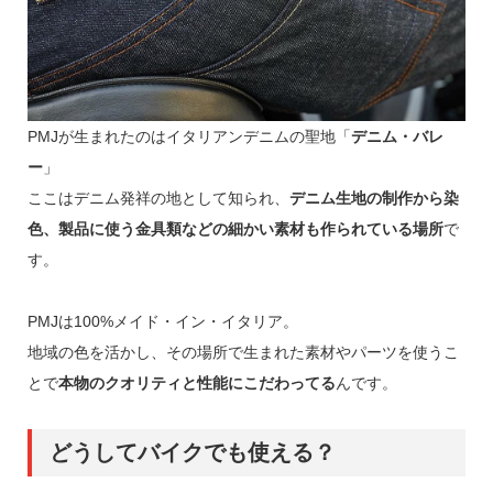
PMJが生まれたのはイタリアンデニムの聖地「
デニム・バレ
ー
」
ここはデニム発祥の地として知られ、
デニム生地の制作から染
色、製品に使う金具類などの細かい素材も作られている場所
で
す。
PMJは100%メイド・イン・イタリア。
地域の色を活かし、その場所で生まれた素材やパーツを使うこ
とで
本物のクオリティと性能にこだわってる
んです。
どうしてバイクでも使える？