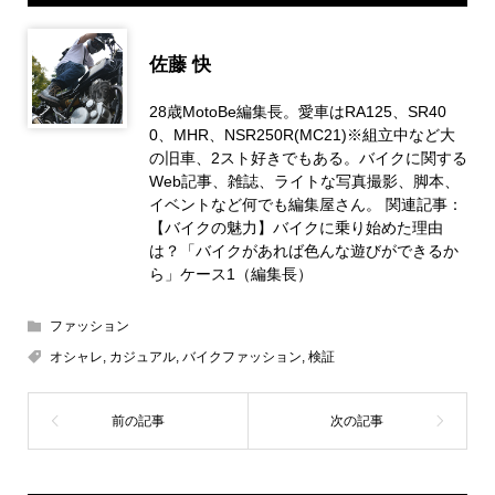
佐藤 快
28歳MotoBe編集長。愛車はRA125、SR40
0、MHR、NSR250R(MC21)※組立中など大
の旧車、2スト好きでもある。バイクに関する
Web記事、雑誌、ライトな写真撮影、脚本、
イベントなど何でも編集屋さん。 関連記事：
【バイクの魅力】バイクに乗り始めた理由
は？「バイクがあれば色んな遊びができるか
ら」ケース1（編集長）
ファッション
オシャレ
,
カジュアル
,
バイクファッション
,
検証