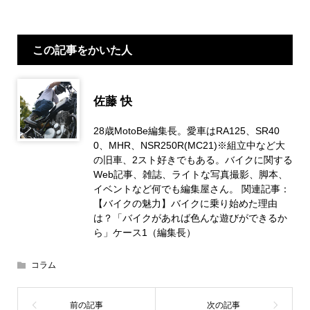
この記事をかいた人
佐藤 快
28歳MotoBe編集長。愛車はRA125、SR40
0、MHR、NSR250R(MC21)※組立中など大
の旧車、2スト好きでもある。バイクに関する
Web記事、雑誌、ライトな写真撮影、脚本、
イベントなど何でも編集屋さん。 関連記事：
【バイクの魅力】バイクに乗り始めた理由
は？「バイクがあれば色んな遊びができるか
ら」ケース1（編集長）
コラム