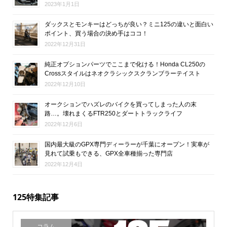
2023年1月1日
ダックスとモンキーはどっちが良い？ミニ125の違いと面白い
ポイント、買う場合の決め手はココ！
2022年12月31日
純正オプションパーツでここまで化ける！Honda CL250の
Crossスタイルはネオクラシックスクランブラーテイスト
2022年12月10日
オークションでハズレのバイクを買ってしまった人の末
路…。壊れまくるFTR250とダートトラックライフ
2022年12月6日
国内最大級のGPX専門ディーラーが千葉にオープン！実車が
見れて試乗もできる、GPX全車種揃った専門店
2022年12月4日
125特集記事
コラム