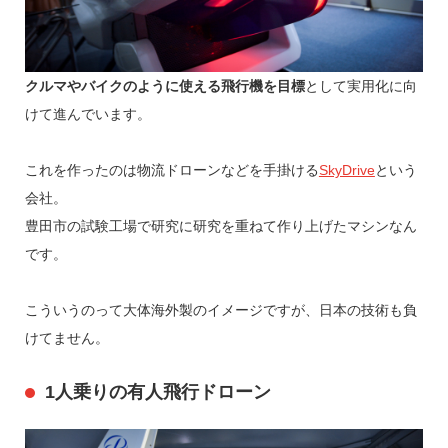
クルマやバイクのように使える飛行機を目標
として実用化に向
けて進んでいます。
これを作ったのは物流ドローンなどを手掛ける
SkyDrive
という
会社。
豊田市の試験工場で研究に研究を重ねて作り上げたマシンなん
です。
こういうのって大体海外製のイメージですが、日本の技術も負
けてません。
1人乗りの有人飛行ドローン