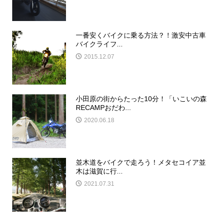
一番安くバイクに乗る方法？！激安中古車
バイクライフ...
2015.12.07
小田原の街からたった10分！「いこいの森
RECAMPおだわ...
2020.06.18
並木道をバイクで走ろう！メタセコイア並
木は滋賀に行...
2021.07.31