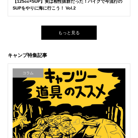
【125cc×SUP】実は相性抜群だった！バイクで今流行の
SUPをやりに海に行こう！ Vol.2
もっと見る
キャンプ特集記事
コラム