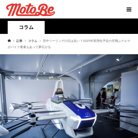
コラム
記事
コラム
空中ツーリングの日は近い？2025年実用化予定の空飛ぶクルマ
がバイク要素もあって夢広がる