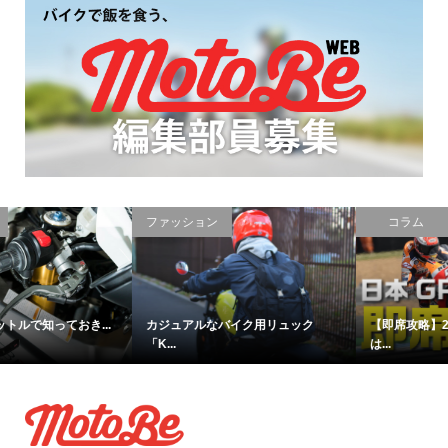
PR
ファッション
コラム
カジュアルなバイク用リュック
【即席攻略】2018年MotoGP日本
「K...
は...