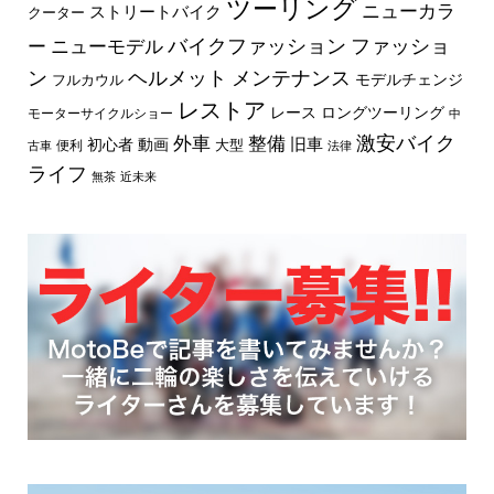
ツーリング
ニューカラ
ストリートバイク
クーター
バイクファッション
ファッショ
ー
ニューモデル
ン
ヘルメット
メンテナンス
モデルチェンジ
フルカウル
レストア
レース
ロングツーリング
モーターサイクルショー
中
外車
激安バイク
整備
旧車
初心者
動画
大型
便利
古車
法律
ライフ
無茶
近未来