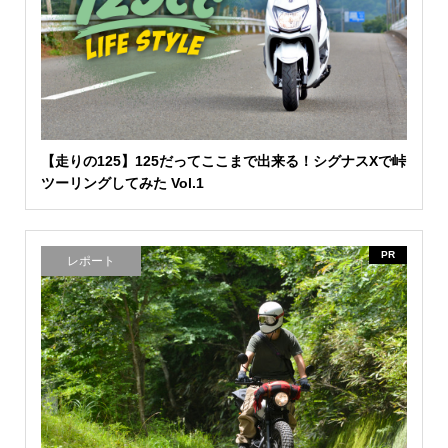
【走りの125】125だってここまで出来る！シグナスXで峠
ツーリングしてみた Vol.1
PR
レポート