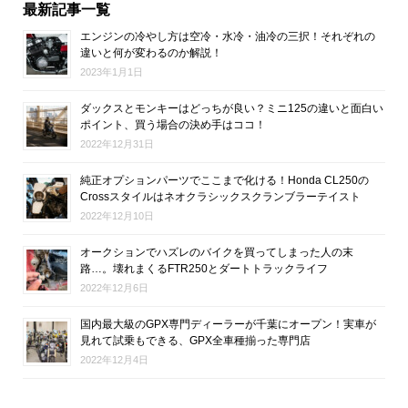
最新記事一覧
エンジンの冷やし方は空冷・水冷・油冷の三択！それぞれの
違いと何が変わるのか解説！
2023年1月1日
ダックスとモンキーはどっちが良い？ミニ125の違いと面白い
ポイント、買う場合の決め手はココ！
2022年12月31日
純正オプションパーツでここまで化ける！Honda CL250の
Crossスタイルはネオクラシックスクランブラーテイスト
2022年12月10日
オークションでハズレのバイクを買ってしまった人の末
路…。壊れまくるFTR250とダートトラックライフ
2022年12月6日
国内最大級のGPX専門ディーラーが千葉にオープン！実車が
見れて試乗もできる、GPX全車種揃った専門店
2022年12月4日