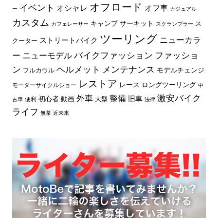
オフロード
イベント
オフ車
オシャレ
ー
カジュアル
カスタム
キャンプ
サーキット
ス
カフェレーサー
スクランブラー
ツーリング
ニューカラ
ストリートバイク
クーター
バイクファッション
ファッショ
ー
ニューモデル
ン
ヘルメット
メンテナンス
モデルチェンジ
フルカウル
レストア
レース
ロングツーリング
モーターサイクルショー
中
外車
激安バイク
整備
旧車
初心者
動画
大型
便利
古車
法律
ライフ
無茶
近未来