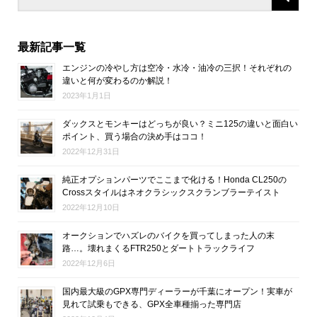
最新記事一覧
エンジンの冷やし方は空冷・水冷・油冷の三択！それぞれの
違いと何が変わるのか解説！
2023年1月1日
ダックスとモンキーはどっちが良い？ミニ125の違いと面白い
ポイント、買う場合の決め手はココ！
2022年12月31日
純正オプションパーツでここまで化ける！Honda CL250の
Crossスタイルはネオクラシックスクランブラーテイスト
2022年12月10日
オークションでハズレのバイクを買ってしまった人の末
路…。壊れまくるFTR250とダートトラックライフ
2022年12月6日
国内最大級のGPX専門ディーラーが千葉にオープン！実車が
見れて試乗もできる、GPX全車種揃った専門店