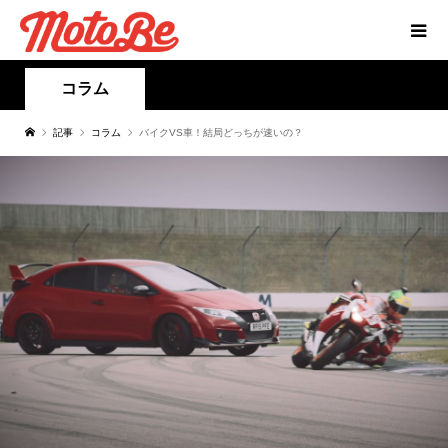
コラム
記事
コラム
バイクVS車！結局どっちが速いの？