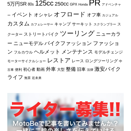
PR
125cc
250cc
5万円SR
80s
GPX
Honda
アドベンチャ
オフロード
イベント
オフ車
オシャレ
ー
カジュアル
カスタム
キャンプ
サーキット
ス
カフェレーサー
スクランブラー
ツーリング
ニューカラ
ストリートバイク
クーター
バイクファッション
ファッショ
ー
ニューモデル
ン
ヘルメット
メンテナンス
モデルチェンジ
フルカウル
レストア
レース
ロングツーリング
モーターサイクルショー
中
外車
激安バイク
整備
旧車
初心者
動画
大型
便利
古車
法律
ライフ
無茶
近未来