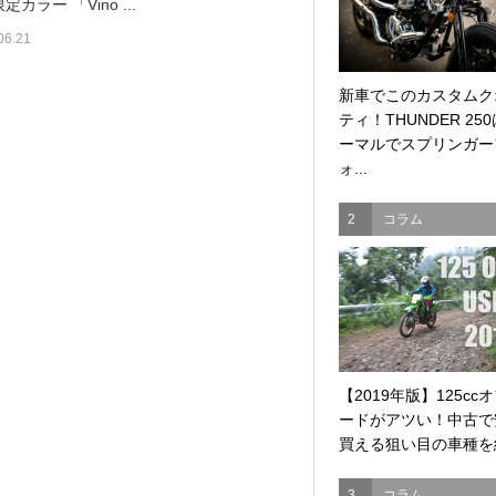
カラー 「Vino ...
06.21
新車でこのカスタムク
ティ！THUNDER 25
ーマルでスプリンガー
ォ...
2
コラム
【2019年版】125cc
ードがアツい！中古で
買える狙い目の車種を紹
3
コラム