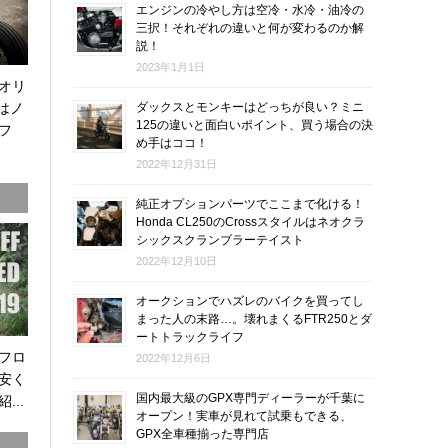
エンジンの冷やし方は空冷・水冷・油冷の
三択！それぞれの違いと何が変わるのか解
説！
2023年1月1日
オリ
0はノ
ダックスとモンキーはどっちが良い？ミニ
125の違いと面白いポイント、買う場合の決
フ
め手はココ！
2022年12月31日
純正オプションパーツでここまで化ける！
Honda CL250のCrossスタイルはネオクラ
シックスクランブラーテイスト
2022年12月10日
オークションでハズレのバイクを買ってし
まった人の末路…。壊れまくるFTR250とダ
ートトラックライフ
オフロ
2022年12月6日
安く
国内最大級のGPX専門ディーラーが千葉に
...
オープン！実車が見れて試乗もできる、
GPX全車種揃った専門店