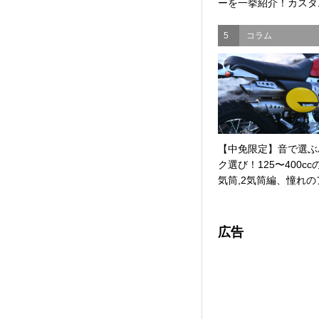
ーを一挙紹介！カスタム
5
コラム
【中免限定】音で選ぶ
ク選び！125〜400cc
気筒,2気筒編、憧れのア
広告