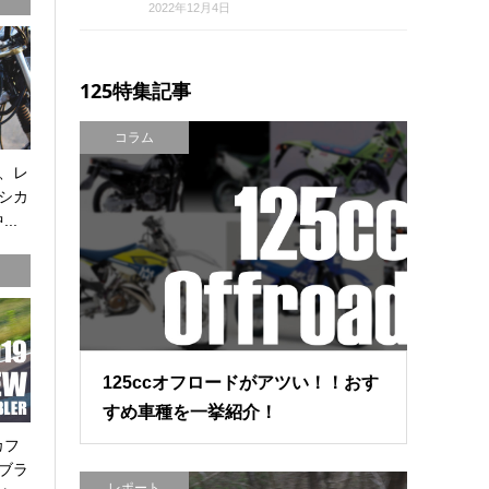
2022年12月4日
125特集記事
コラム
、レ
シカ
..
125ccオフロードがアツい！！おす
すめ車種を一挙紹介！
カフ
ブラ
レポート