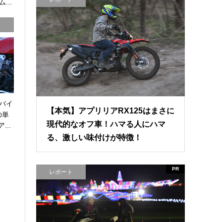
...
バイ
【本気】アプリリアRX125はまさに
の単
現代的なオフ車！ハマる人にハマ
...
る、激しい味付けが特徴！
PR
レポート