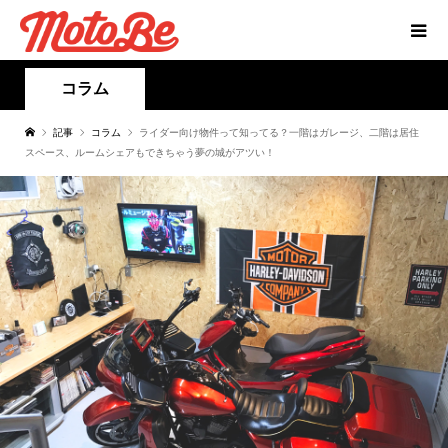
コラム
記事
コラム
ライダー向け物件って知ってる？一階はガレージ、二階は居住
スペース、ルームシェアもできちゃう夢の城がアツい！