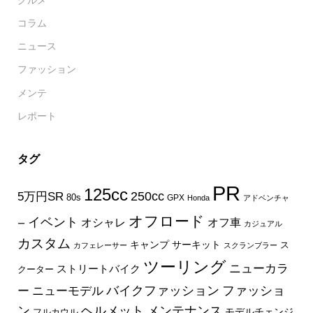
コラム
ニュース
ファッション
メンテ
レポート
タグ
PR
125cc
250cc
5万円SR
80s
GPX
Honda
アドベンチャ
オフロード
イベント
オフ車
オシャレ
ー
カジュアル
カスタム
キャンプ
サーキット
ス
カフェレーサー
スクランブラー
ツーリング
ニューカラ
ストリートバイク
クーター
バイクファッション
ファッショ
ー
ニューモデル
ン
ヘルメット
メンテナンス
モデルチェンジ
フルカウル