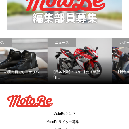
ニュース
レポート
【日本上陸】ついに来た！新型
【新色来ちゃう？】ホンダブース...
「H...
MotoBeとは？
MotoBeライター募集！