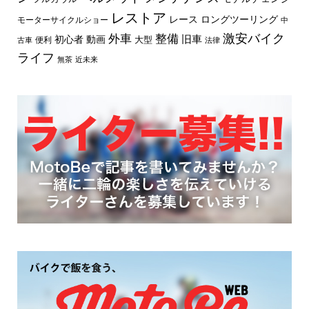
レストア
レース
ロングツーリング
モーターサイクルショー
中
外車
激安バイク
整備
旧車
初心者
動画
大型
便利
古車
法律
ライフ
無茶
近未来