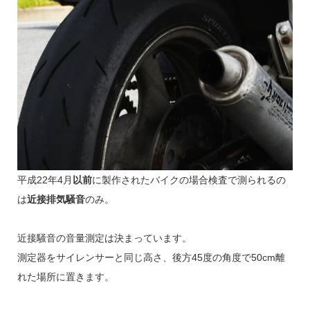
平成22年4月
以前
に製作されたバイクの場合検査で測られるの
は
近接排気騒音
のみ。
近接騒音の音量測定は決まっています。
測定器をサイレンサーと同じ高さ、後方45度の角度で50cm離
れた場所に置きます。