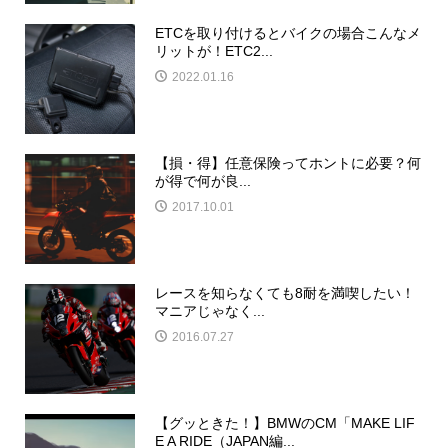
ETCを取り付けるとバイクの場合こんなメ
リットが！ETC2...
2022.01.16
【損・得】任意保険ってホントに必要？何
が得で何が良...
2017.10.01
レースを知らなくても8耐を満喫したい！
マニアじゃなく...
2016.07.27
【グッときた！】BMWのCM「MAKE LIF
E A RIDE（JAPAN編...