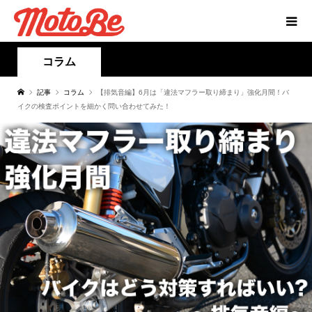
コラム
記事
コラム
【排気音編】6月は「違法マフラー取り締まり」強化月間！バ
イクの検査ポイントを細かく問い合わせてみた！