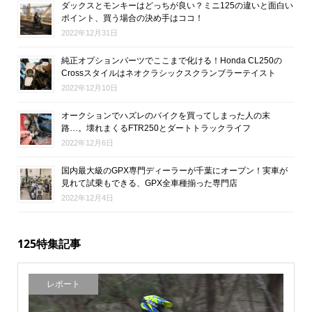
ダックスとモンキーはどっちが良い？ミニ125の違いと面白い
ポイント、買う場合の決め手はココ！
2022年12月31日
純正オプションパーツでここまで化ける！Honda CL250の
Crossスタイルはネオクラシックスクランブラーテイスト
2022年12月10日
オークションでハズレのバイクを買ってしまった人の末
路…。壊れまくるFTR250とダートトラックライフ
2022年12月6日
国内最大級のGPX専門ディーラーが千葉にオープン！実車が
見れて試乗もできる、GPX全車種揃った専門店
2022年12月4日
125特集記事
レポート