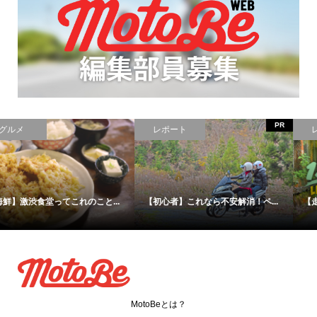
PR
PR
レポート
レポート
【初心者】これなら不安解消！ペ...
【走りの125】125だってここまで...
MotoBeとは？