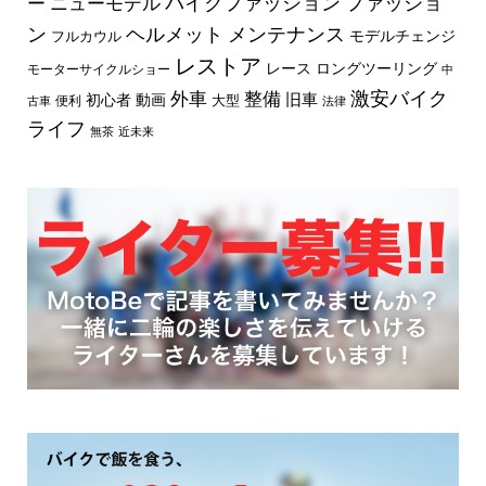
バイクファッション
ファッショ
ー
ニューモデル
ン
ヘルメット
メンテナンス
モデルチェンジ
フルカウル
レストア
レース
ロングツーリング
モーターサイクルショー
中
外車
激安バイク
整備
旧車
初心者
動画
大型
便利
古車
法律
ライフ
無茶
近未来