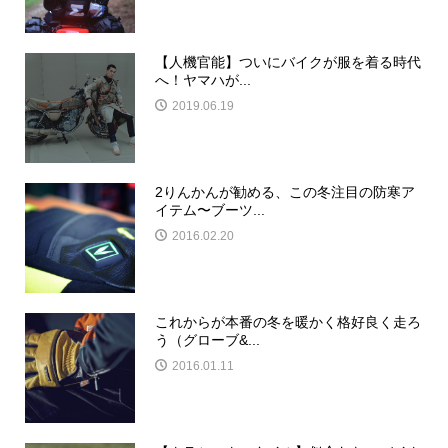
【人機官能】ついにバイクが服を着る時代
へ！ヤマハが...
2019.06.19
2りんかんが勧める、この冬注目の防寒ア
イテム〜ブーツ...
2016.02.20
これからが本番の冬を暖かく格好良く走ろ
う（グローブ&...
2016.01.11