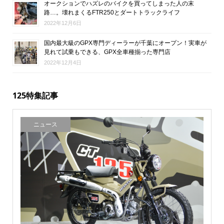
オークションでハズレのバイクを買ってしまった人の末
路…。壊れまくるFTR250とダートトラックライフ
2022年12月6日
国内最大級のGPX専門ディーラーが千葉にオープン！実車が
見れて試乗もできる、GPX全車種揃った専門店
2022年12月4日
125特集記事
ニュース