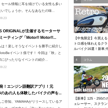
、セール情報に耳を傾けている女性も多い
いでしょうか。そんなあなたの味...
09.23
S ORIGINALが主催するモーターサ
ティング「Motor!! Motor!!...
【中免限定】今買える
トロ感を味わえるクラ
ちは！楽しそうなイベントを勝手に紹介し
ルバイク16選！新車,中.
otoBeイベント係です！ 今回は「秋」と
にぴったりなイベントの紹介...
4
コラム
09.22
発！エンジン語翻訳アプリ！元
48のあの人も体験したバイクの声を...
【新車】125・250の
んご存知、YAMAHAがリリースしているア
ェレーサー、スクラン