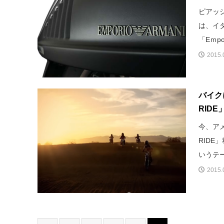
ピアッ
は、イ
「Eｍpor
2015.
バイク
RIDE
今、ア
RID
いうテー
2015.