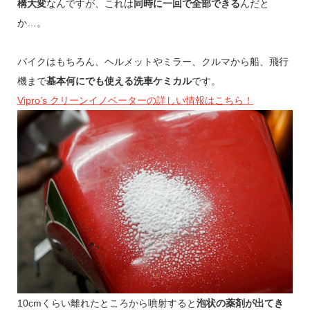
構大変
なんですが、これは
同時に一回で全部できる
んだと
か…。
バイクはもちろん、ヘルメットやミラー、クルマから船、飛行
機まで
基本何にでも使える洗車ケミカル
です。
Vipro’s クリーンイノベーターの詳しい情報はこちら！
10cmくらい離れたところから噴射すると
泡状の薬剤が出てき