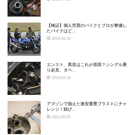
【検証】個人売買のバイクとプロが整備し
たバイクはど...
2019.06.16
エンスト、異音はこれが原因？シングル乗
り必見、タペ...
2020.02.16
アマゾンで揃えた激安重曹ブラストにチャ
レンジ！錆び...
2022.06.25