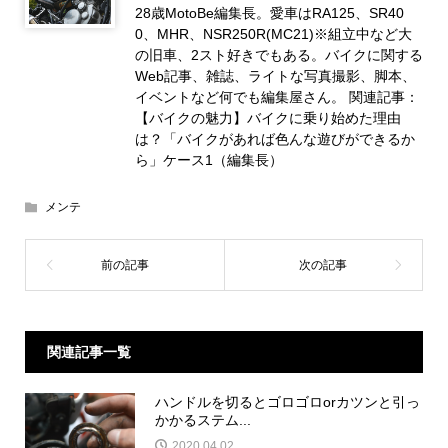
28歳MotoBe編集長。愛車はRA125、SR40
0、MHR、NSR250R(MC21)※組立中など大
の旧車、2スト好きでもある。バイクに関する
Web記事、雑誌、ライトな写真撮影、脚本、
イベントなど何でも編集屋さん。 関連記事：
【バイクの魅力】バイクに乗り始めた理由
は？「バイクがあれば色んな遊びができるか
ら」ケース1（編集長）
メンテ
関連記事一覧
ハンドルを切るとゴロゴロorカツンと引っ
かかるステム...
2020.04.02