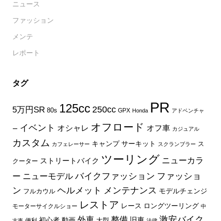
ニュース
ファッション
メンテ
レポート
タグ
PR
125cc
250cc
5万円SR
80s
GPX
Honda
アドベンチャ
オフロード
イベント
オフ車
オシャレ
ー
カジュアル
カスタム
キャンプ
サーキット
ス
カフェレーサー
スクランブラー
ツーリング
ニューカラ
ストリートバイク
クーター
バイクファッション
ファッショ
ー
ニューモデル
ン
ヘルメット
メンテナンス
モデルチェンジ
フルカウル
レストア
レース
ロングツーリング
モーターサイクルショー
中
外車
激安バイク
整備
旧車
初心者
動画
大型
便利
古車
法律