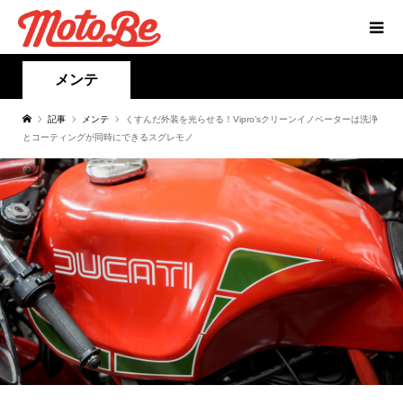
メンテ
記事
メンテ
くすんだ外装を光らせる！Vipro’sクリーンイノベーターは洗浄
とコーティングが同時にできるスグレモノ