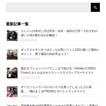
最新記事一覧
エンジンの冷やし方は空冷・水冷・油冷の三択！それぞれの
違いと何が変わるのか解説！
2023年1月1日
ダックスとモンキーはどっちが良い？ミニ125の違いと面白い
ポイント、買う場合の決め手はココ！
2022年12月31日
純正オプションパーツでここまで化ける！Honda CL250の
Crossスタイルはネオクラシックスクランブラーテイスト
2022年12月10日
オークションでハズレのバイクを買ってしまった人の末
路…。壊れまくるFTR250とダートトラックライフ
2022年12月6日
国内最大級のGPX専門ディーラーが千葉にオープン！実車が