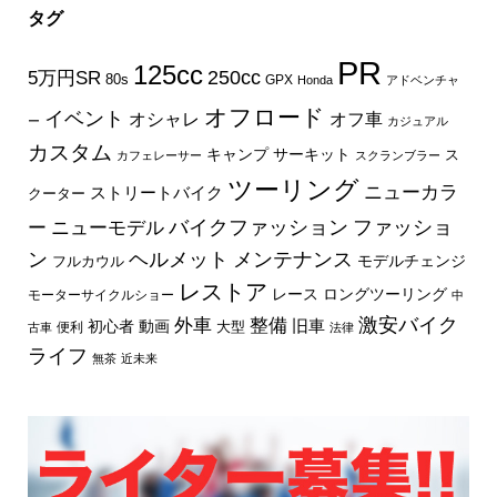
タグ
PR
125cc
250cc
5万円SR
80s
GPX
Honda
アドベンチャ
オフロード
イベント
オフ車
オシャレ
ー
カジュアル
カスタム
キャンプ
サーキット
ス
カフェレーサー
スクランブラー
ツーリング
ニューカラ
ストリートバイク
クーター
バイクファッション
ファッショ
ー
ニューモデル
ン
ヘルメット
メンテナンス
モデルチェンジ
フルカウル
レストア
レース
ロングツーリング
モーターサイクルショー
中
外車
激安バイク
整備
旧車
初心者
動画
大型
便利
古車
法律
ライフ
無茶
近未来