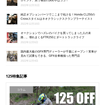
ポイント、買う場合の決め手はココ！
2022年12月31日
純正オプションパーツでここまで化ける！Honda CL250の
Crossスタイルはネオクラシックスクランブラーテイスト
2022年12月10日
オークションでハズレのバイクを買ってしまった人の末
路…。壊れまくるFTR250とダートトラックライフ
2022年12月6日
国内最大級のGPX専門ディーラーが千葉にオープン！実車が
見れて試乗もできる、GPX全車種揃った専門店
2022年12月4日
125特集記事
コラム