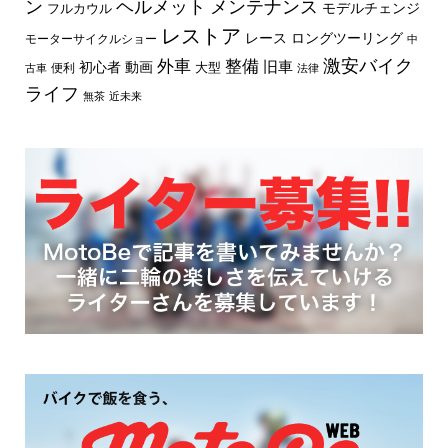
ン
ヘルメット
メンテナンス
モデルチェンジ
フルカウル
レストア
レース
ロングツーリング
モーターサイクルショー
中
外車
激安バイク
整備
旧車
初心者
動画
大型
便利
古車
法律
ライフ
無茶
近未来