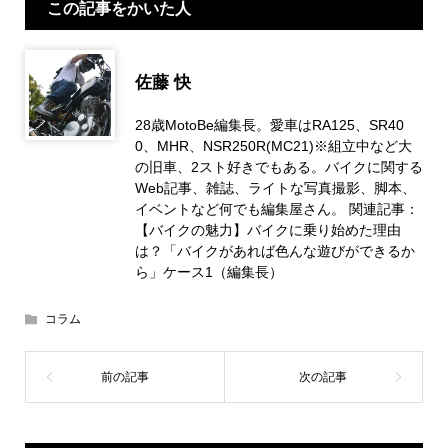
この記事をかいた人
佐藤 快
28歳MotoBe編集長。愛車はRA125、SR40
0、MHR、NSR250R(MC21)※組立中など大
の旧車、2スト好きでもある。バイクに関する
Web記事、雑誌、ライトな写真撮影、脚本、
イベントなど何でも編集屋さん。 関連記事：
【バイクの魅力】バイクに乗り始めた理由
は？「バイクがあれば色んな遊びができるか
ら」ケース1（編集長）
コラム