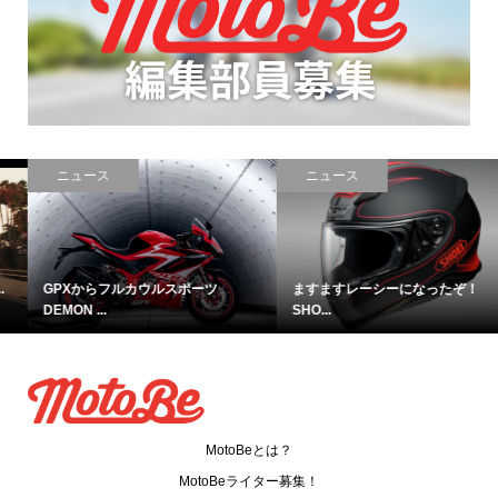
ニュース
コラム
ますますレーシーになったぞ！
【復活したら絶対に面白い絶版車...
SHO...
MotoBeとは？
MotoBeライター募集！