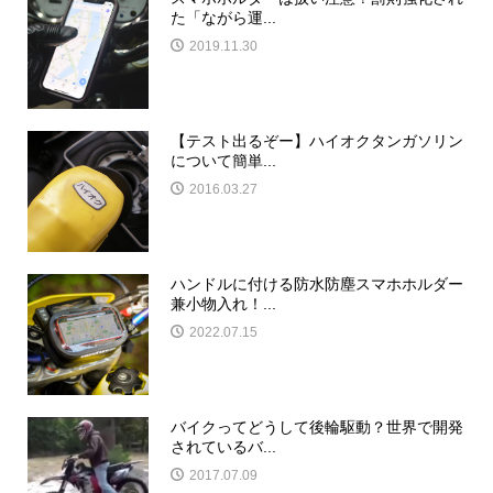
た「ながら運...
2019.11.30
【テスト出るぞー】ハイオクタンガソリン
について簡単...
2016.03.27
ハンドルに付ける防水防塵スマホホルダー
兼小物入れ！...
2022.07.15
バイクってどうして後輪駆動？世界で開発
されているバ...
2017.07.09