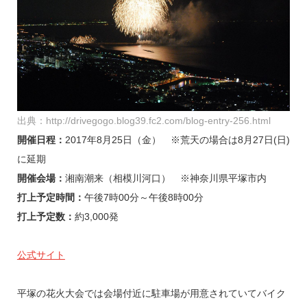
出典：http://drivegogo.blog39.fc2.com/blog-entry-256.html
開催日程：
2017年8月25日（金）
※荒天の場合は8月27日(日)
に延期
開催会場：
湘南潮来（相模川河口） ※神奈川県平塚市内
打上予定時間：
午後7時00分～午後8時00分
打上予定数：
約3,000発
公式サイト
平塚の花火大会では会場付近に駐車場が用意されていてバイク