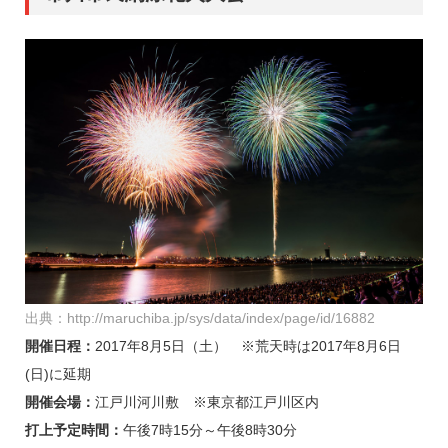
出典：http://maruchiba.jp/sys/data/index/page/id/16882
開催日程：
2017年8月5日（土）
※荒天時は2017年8月6日
(日)に延期
開催会場：
江戸川河川敷 ※東京都江戸川区内
打上予定時間：
午後7時15分～午後8時30分