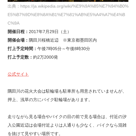
出典：https://ja.wikipedia.org/wiki/%E9%9A%85%E7%94%B0%
E5%B7%9D%E8%8A%B1%E7%81%AB%E5%A4%A7%E4%B
C%9A
開催日程：
2017年7月29日（土）
開催会場：
隅田川桜橋近辺 ※東京都墨田区内
打上予定時間：
午後7時05分～午後8時30分
打上予定数：
約2万2000発
公式サイト
隅田川の花火大会は駐輪場も駐車所も用意されていませんが、
押上、浅草の方にバイク駐輪場があります。
走りながら見る場合やバイクの目の前で見る場合は、付近の汐
入公園近辺は会場付近よりは人通りも少なく、バイクなら混雑
を抜けて見やすい場所です。