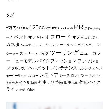
レポート
タグ
PR
125cc
250cc
5万円SR
80s
GPX
Honda
アドベンチャ
オフロード
イベント
オフ車
オシャレ
ー
カジュアル
カスタム
キャンプ
サーキット
ス
カフェレーサー
スクランブラー
ツーリング
ニューカラ
ストリートバイク
クーター
バイクファッション
ファッショ
ー
ニューモデル
ン
ヘルメット
メンテナンス
モデルチェンジ
フルカウル
レストア
レース
ロングツーリング
モーターサイクルショー
中
外車
激安バイク
整備
旧車
初心者
動画
大型
便利
古車
法律
ライフ
無茶
近未来