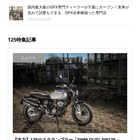
国内最大級のGPX専門ディーラーが千葉にオープン！実車が
見れて試乗もできる、GPX全車種揃った専門店
2022年12月4日
125特集記事
ニュース
【迫力】125のスクランブラー「SWM OUTLAW125・