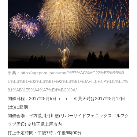
出典：http://agepota.jp/course/%E7%AC%AC22%E5%9B%9
E%E3%81%82%E3%81%92%E3%81%8A%E8%8A%B1%E7%
81%AB%E5%A4%A7%E4%BC%9A/
開催日程：2017年8月5日（土） ※荒天時は2017年8月12日
(土)に延期
開催会場：平方荒川河川敷(リバーサイドフェニックスゴルフク
ラブ周辺) ※埼玉県上尾市内
打上予定時間：午後7時～午後9時00分