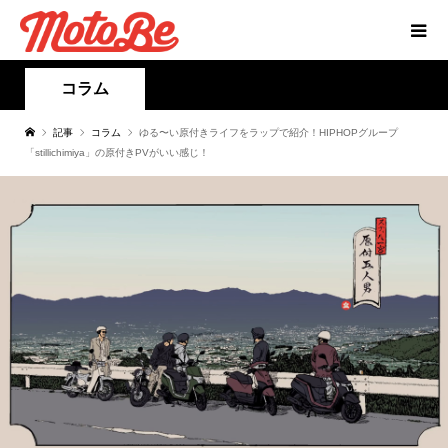
コラム
記事
コラム
ゆる〜い原付きライフをラップで紹介！HIPHOPグループ
「stillichimiya」の原付きPVがいい感じ！