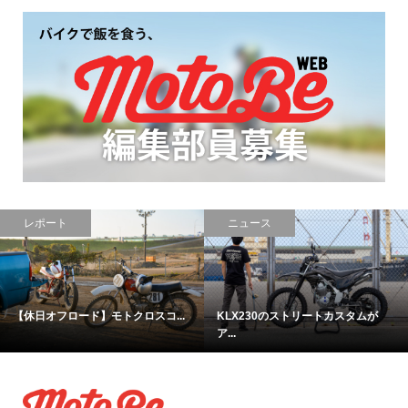
ニュース
レポート
【忍びねぇな…】新しい
【本気】アプリリアRX125はまさ
Ninja250・...
に...