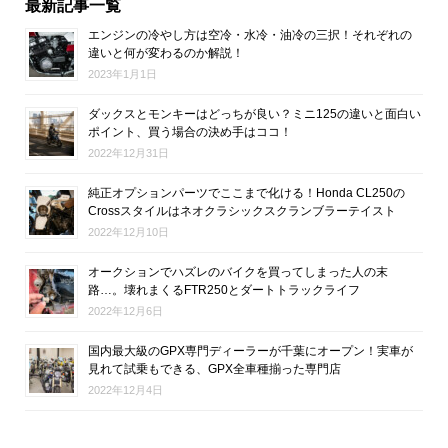
最新記事一覧
エンジンの冷やし方は空冷・水冷・油冷の三択！それぞれの
違いと何が変わるのか解説！
2023年1月1日
ダックスとモンキーはどっちが良い？ミニ125の違いと面白い
ポイント、買う場合の決め手はココ！
2022年12月31日
純正オプションパーツでここまで化ける！Honda CL250の
Crossスタイルはネオクラシックスクランブラーテイスト
2022年12月10日
オークションでハズレのバイクを買ってしまった人の末
路…。壊れまくるFTR250とダートトラックライフ
2022年12月6日
国内最大級のGPX専門ディーラーが千葉にオープン！実車が
見れて試乗もできる、GPX全車種揃った専門店
2022年12月4日