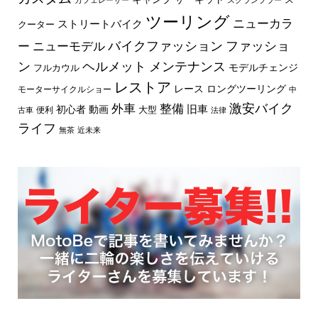
ツーリング
ニューカラ
ストリートバイク
クーター
バイクファッション
ファッショ
ー
ニューモデル
ン
ヘルメット
メンテナンス
モデルチェンジ
フルカウル
レストア
レース
ロングツーリング
モーターサイクルショー
中
外車
激安バイク
整備
旧車
初心者
動画
大型
便利
古車
法律
ライフ
無茶
近未来