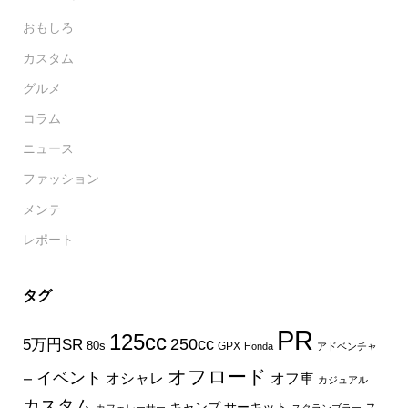
おもしろ
カスタム
グルメ
コラム
ニュース
ファッション
メンテ
レポート
タグ
PR
125cc
250cc
5万円SR
80s
GPX
Honda
アドベンチャ
オフロード
イベント
オフ車
オシャレ
ー
カジュアル
カスタム
キャンプ
サーキット
ス
カフェレーサー
スクランブラー