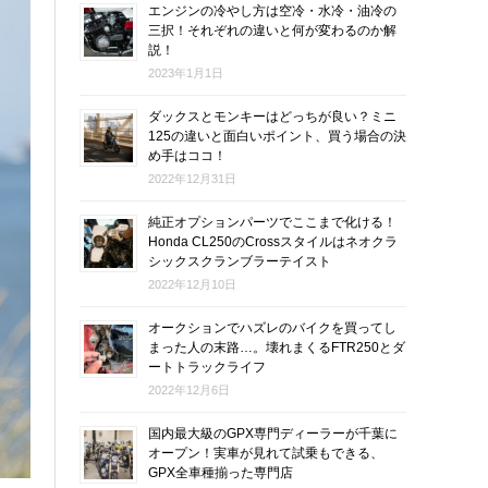
エンジンの冷やし方は空冷・水冷・油冷の
三択！それぞれの違いと何が変わるのか解
説！
2023年1月1日
ダックスとモンキーはどっちが良い？ミニ
125の違いと面白いポイント、買う場合の決
め手はココ！
2022年12月31日
純正オプションパーツでここまで化ける！
Honda CL250のCrossスタイルはネオクラ
シックスクランブラーテイスト
2022年12月10日
オークションでハズレのバイクを買ってし
まった人の末路…。壊れまくるFTR250とダ
ートトラックライフ
2022年12月6日
国内最大級のGPX専門ディーラーが千葉に
オープン！実車が見れて試乗もできる、
GPX全車種揃った専門店