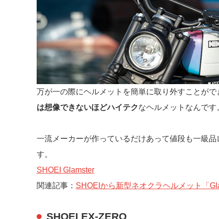
万が一の際にヘルメットを簡単に取り外すことができる
は想像できないほどハイテク
なヘルメットなんです
一流メーカーが作っているだけあって値段も一級品
す。
SHOEI Glamster
関連記事：
SHOEIから新型ネオクラヘルメット「G
SHOEI EX-ZERO