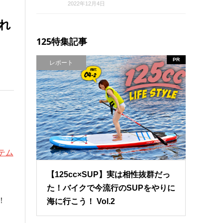
2022年12月4日
れ
125特集記事
PR
レポート
テム
【125cc×SUP】実は相性抜群だっ
た！バイクで今流行のSUPをやりに
！
海に行こう！ Vol.2