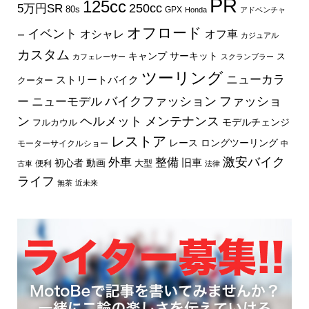
PR
125cc
250cc
5万円SR
80s
GPX
Honda
アドベンチャ
オフロード
イベント
オフ車
オシャレ
ー
カジュアル
カスタム
キャンプ
サーキット
ス
カフェレーサー
スクランブラー
ツーリング
ニューカラ
ストリートバイク
クーター
バイクファッション
ファッショ
ー
ニューモデル
ン
ヘルメット
メンテナンス
モデルチェンジ
フルカウル
レストア
レース
ロングツーリング
モーターサイクルショー
中
外車
激安バイク
整備
旧車
初心者
動画
大型
便利
古車
法律
ライフ
無茶
近未来