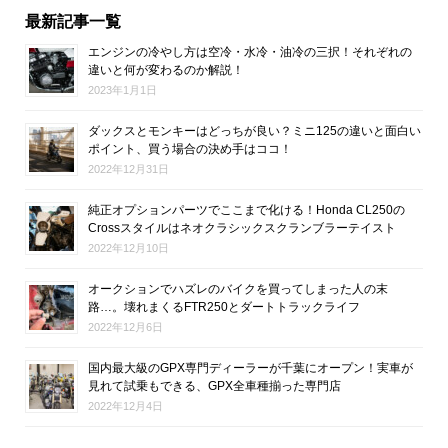
最新記事一覧
エンジンの冷やし方は空冷・水冷・油冷の三択！それぞれの
違いと何が変わるのか解説！
2023年1月1日
ダックスとモンキーはどっちが良い？ミニ125の違いと面白い
ポイント、買う場合の決め手はココ！
2022年12月31日
純正オプションパーツでここまで化ける！Honda CL250の
Crossスタイルはネオクラシックスクランブラーテイスト
2022年12月10日
オークションでハズレのバイクを買ってしまった人の末
路…。壊れまくるFTR250とダートトラックライフ
2022年12月6日
国内最大級のGPX専門ディーラーが千葉にオープン！実車が
見れて試乗もできる、GPX全車種揃った専門店
2022年12月4日