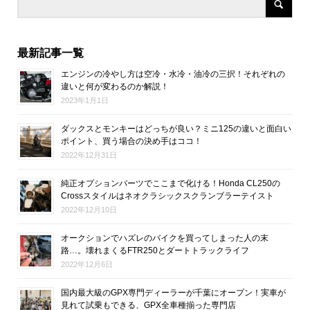
最新記事一覧
エンジンの冷やし方は空冷・水冷・油冷の三択！それぞれの
違いと何が変わるのか解説！
2023年1月1日
ダックスとモンキーはどっちが良い？ミニ125の違いと面白い
ポイント、買う場合の決め手はココ！
2022年12月31日
純正オプションパーツでここまで化ける！Honda CL250の
Crossスタイルはネオクラシックスクランブラーテイスト
2022年12月10日
オークションでハズレのバイクを買ってしまった人の末
路…。壊れまくるFTR250とダートトラックライフ
2022年12月6日
国内最大級のGPX専門ディーラーが千葉にオープン！実車が
見れて試乗もできる、GPX全車種揃った専門店