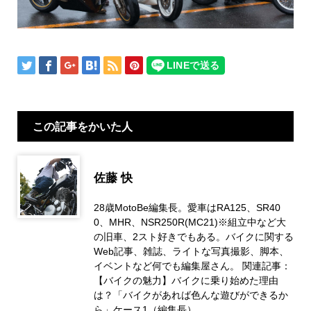
この記事をかいた人
佐藤 快
28歳MotoBe編集長。愛車はRA125、SR40
0、MHR、NSR250R(MC21)※組立中など大
の旧車、2スト好きでもある。バイクに関する
Web記事、雑誌、ライトな写真撮影、脚本、
イベントなど何でも編集屋さん。 関連記事：
【バイクの魅力】バイクに乗り始めた理由
は？「バイクがあれば色んな遊びができるか
ら」ケース1（編集長）