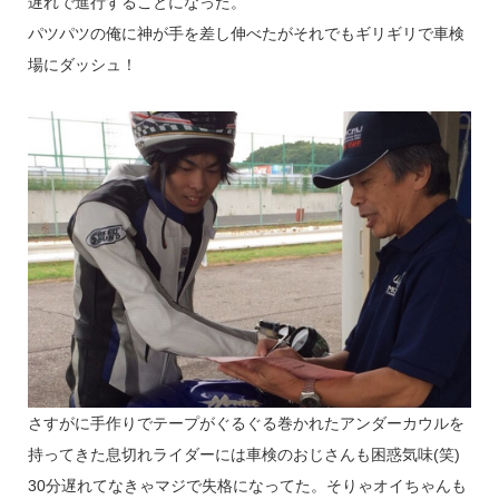
遅れで進行することになった。
パツパツの俺に神が手を差し伸べたがそれでもギリギリで車検
場にダッシュ！
さすがに手作りでテープがぐるぐる巻かれたアンダーカウルを
持ってきた息切れライダーには車検のおじさんも困惑気味(笑)
30分遅れてなきゃマジで失格になってた。そりゃオイちゃんも