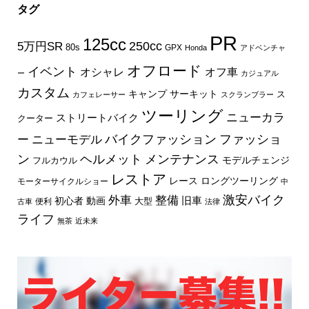
タグ
PR
125cc
250cc
5万円SR
80s
GPX
Honda
アドベンチャ
オフロード
イベント
オフ車
オシャレ
ー
カジュアル
カスタム
キャンプ
サーキット
ス
カフェレーサー
スクランブラー
ツーリング
ニューカラ
ストリートバイク
クーター
バイクファッション
ファッショ
ー
ニューモデル
ン
ヘルメット
メンテナンス
モデルチェンジ
フルカウル
レストア
レース
ロングツーリング
モーターサイクルショー
中
外車
激安バイク
整備
旧車
初心者
動画
大型
便利
古車
法律
ライフ
無茶
近未来