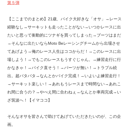
第５弾
【ここまでのまとめ】21歳、バイク大好きな「オサ」→レース
経験なし→サーキットも走ったことがない→いつかレースに出
たいと思って衝動的にツナギを買ってしまった→ブーツはまだ
→そんなに出たいならMoto Beレーシングチームから出場させ
てあげよう→俺のレース人生はココからだ！→このレースに出
場しよう！→でもこのレースもうすぐじゃん。→練習走行に行
かなきゃ！→バイク直そう！→パーツが無い！→トラブル続
出。超バタバタ→なんとかバイク完成！→いよいよ練習走行！
→サーキット楽しい！→あれもうレースまで時間ない→あれこ
れ間に合うの？→やべえ間に合わねぇ→なんとか車両完成→い
ざ筑波へ！【イマココ】
そんなオサを皆さんで助けてあげていただきたいのが、この企
画。