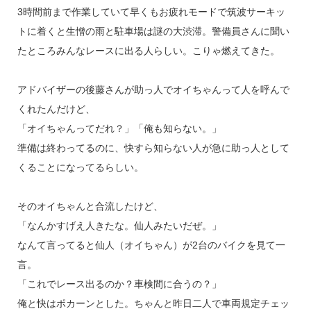
3時間前まで作業していて早くもお疲れモードで筑波サーキッ
トに着くと生憎の雨と駐車場は謎の大渋滞。警備員さんに聞い
たところみんなレースに出る人らしい。こりゃ燃えてきた。
アドバイザーの後藤さんが助っ人でオイちゃんって人を呼んで
くれたんだけど、
「オイちゃんってだれ？」「俺も知らない。」
準備は終わってるのに、快すら知らない人が急に助っ人として
くることになってるらしい。
そのオイちゃんと合流したけど、
「なんかすげえ人きたな。仙人みたいだぜ。」
なんて言ってると仙人（オイちゃん）が2台のバイクを見て一
言。
「これでレース出るのか？車検間に合うの？」
俺と快はポカーンとした。ちゃんと昨日二人で車両規定チェッ