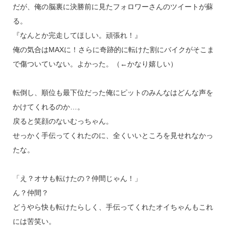
だが、俺の脳裏に決勝前に見たフォロワーさんのツイートが蘇
る。
『なんとか完走してほしい。頑張れ！』
俺の気合はMAXに！さらに奇跡的に転けた割にバイクがそこま
で傷ついていない。よかった。（←かなり嬉しい）
転倒し、順位も最下位だった俺にピットのみんなはどんな声を
かけてくれるのか…。
戻ると笑顔のないむっちゃん。
せっかく手伝ってくれたのに、全くいいところを見せれなかっ
たな。
「え？オサも転けたの？仲間じゃん！」
ん？仲間？
どうやら快も転けたらしく、手伝ってくれたオイちゃんもこれ
には苦笑い。