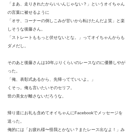
「まあ、走りきれたからいいんじゃない？」というオイちゃん
の言葉に被せるように
「オサ、コーナーの倒しこみが甘いから転けたんだよ笑」と楽
しそうな後藤さん。
「ストレートももっと伏せないとな。」ってオイちゃんからも
ダメだし。
そのあと後藤さんは10年ぶりくらいのレースなのに優勝しやが
った。
「俺、表彰式あるから、先帰ってていいよ。」
くそっ。俺も言いたいそのセリフ。
世の美女が離さないだろうな。
帰り道にお礼も含めてオイちゃんにFacebookでメッセージを
送った。
俺的には「お疲れ様〜怪我とかない？またレース出なよ！」み