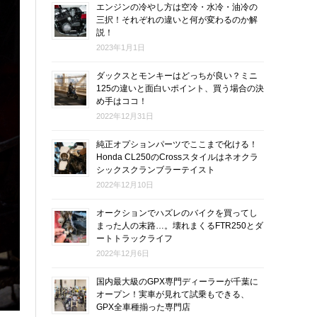
エンジンの冷やし方は空冷・水冷・油冷の
三択！それぞれの違いと何が変わるのか解
説！
2023年1月1日
ダックスとモンキーはどっちが良い？ミニ
125の違いと面白いポイント、買う場合の決
め手はココ！
2022年12月31日
純正オプションパーツでここまで化ける！
Honda CL250のCrossスタイルはネオクラ
シックスクランブラーテイスト
2022年12月10日
オークションでハズレのバイクを買ってし
まった人の末路…。壊れまくるFTR250とダ
ートトラックライフ
2022年12月6日
国内最大級のGPX専門ディーラーが千葉に
オープン！実車が見れて試乗もできる、
GPX全車種揃った専門店