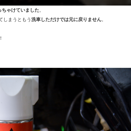
っちゃけていました
。
てしまうともう
洗車しただけでは元に戻りません
。
！