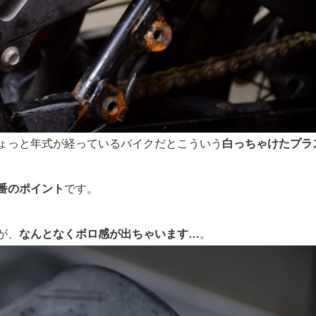
ょっと年式が経っているバイクだとこういう
白っちゃけたプラ
番のポイント
です。
が、
なんとなくボロ感が出ちゃいます…
。