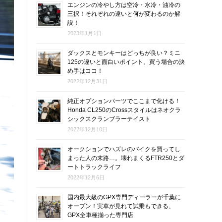
エンジンの冷やし方は空冷・水冷・油冷の
三択！それぞれの違いと何が変わるのか解
説！
2023年1月1日
ダックスとモンキーはどっちが良い？ミニ
125の違いと面白いポイント、買う場合の決
め手はココ！
2022年12月31日
純正オプションパーツでここまで化ける！
Honda CL250のCrossスタイルはネオクラ
シックスクランブラーテイスト
2022年12月10日
オークションでハズレのバイクを買ってし
まった人の末路…。壊れまくるFTR250とダ
ートトラックライフ
2022年12月6日
国内最大級のGPX専門ディーラーが千葉に
オープン！実車が見れて試乗もできる、
GPX全車種揃った専門店