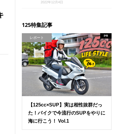
2022年12月4日
キ
125特集記事
PR
レポート
【125cc×SUP】実は相性抜群だっ
た！バイクで今流行のSUPをやりに
海に行こう！ Vol.1