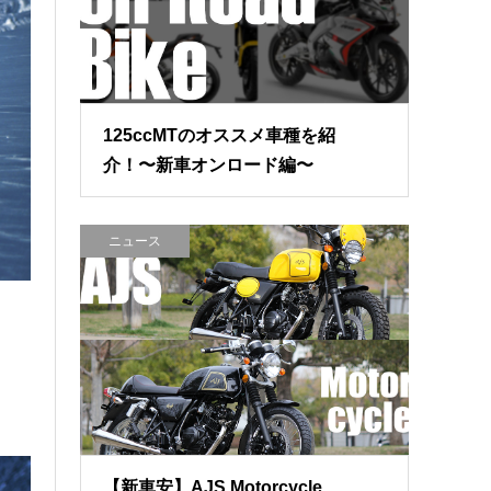
125ccMTのオススメ車種を紹
介！〜新車オンロード編〜
ニュース
【新車安】AJS Motorcycle