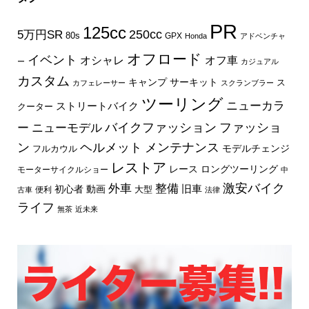
PR
125cc
250cc
5万円SR
80s
GPX
Honda
アドベンチャ
オフロード
イベント
オフ車
オシャレ
ー
カジュアル
カスタム
キャンプ
サーキット
ス
カフェレーサー
スクランブラー
ツーリング
ニューカラ
ストリートバイク
クーター
バイクファッション
ファッショ
ー
ニューモデル
ン
ヘルメット
メンテナンス
モデルチェンジ
フルカウル
レストア
レース
ロングツーリング
モーターサイクルショー
中
外車
激安バイク
整備
旧車
初心者
動画
大型
便利
古車
法律
ライフ
無茶
近未来