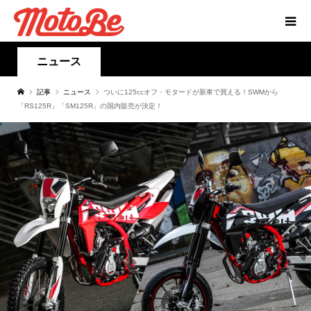
ニュース
記事
ニュース
ついに125ccオフ・モタードが新車で買える！SWMから
「RS125R」「SM125R」の国内販売が決定！