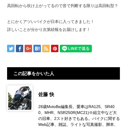
高回転から吹け上がってるので音で判断する限りは高回転型？
とにかくアツいバイクが日本に入ってきました！
詳しいことが分かり次第続報をお届けします！
この記事をかいた人
佐藤 快
28歳MotoBe編集長。愛車はRA125、SR40
0、MHR、NSR250R(MC21)※組立中など大
の旧車、2スト好きでもある。バイクに関する
Web記事、雑誌、ライトな写真撮影、脚本、