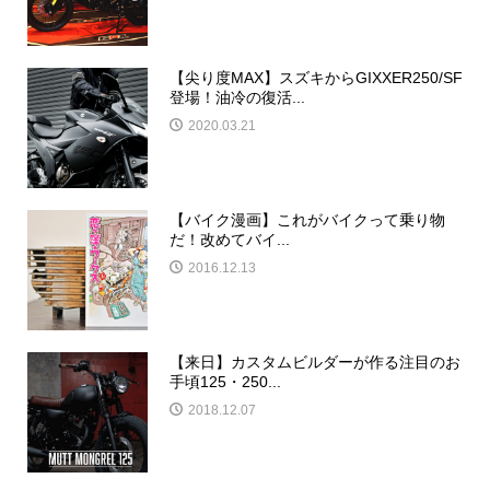
【尖り度MAX】スズキからGIXXER250/SF
登場！油冷の復活...
2020.03.21
【バイク漫画】これがバイクって乗り物
だ！改めてバイ...
2016.12.13
【来日】カスタムビルダーが作る注目のお
手頃125・250...
2018.12.07