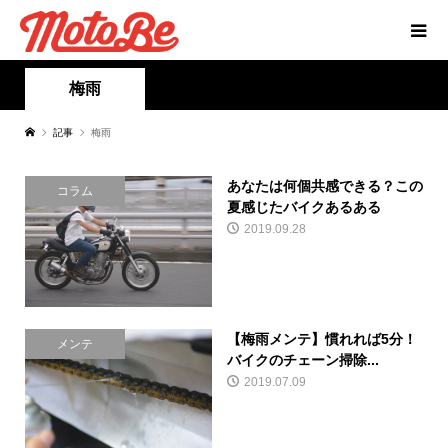
梅雨
記事
梅雨
あなたは何個共感できる？この
コラム
夏感じたバイクあるある
2019.09.28
【梅雨メンテ】慣れれば5分！
メンテ
バイクのチェーン掃除...
2019.07.09