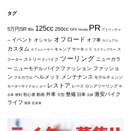
タグ
PR
125cc
250cc
5万円SR
80s
GPX
Honda
アドベンチャ
オフロード
イベント
オフ車
オシャレ
ー
カジュアル
カスタム
キャンプ
サーキット
ス
カフェレーサー
スクランブラー
ツーリング
ニューカラ
ストリートバイク
クーター
バイクファッション
ファッショ
ー
ニューモデル
ン
ヘルメット
メンテナンス
モデルチェンジ
フルカウル
レストア
レース
ロングツーリング
モーターサイクルショー
中
外車
激安バイク
整備
旧車
初心者
動画
大型
便利
古車
法律
ライフ
無茶
近未来