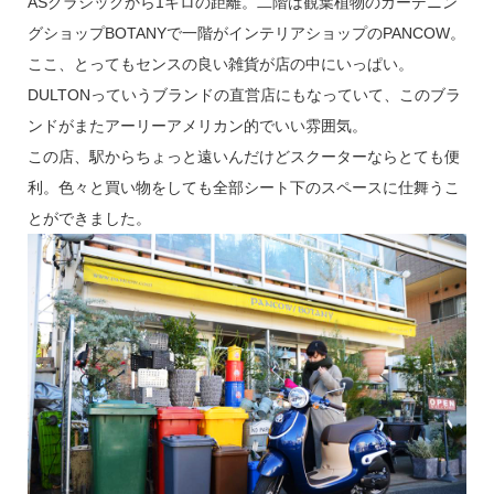
ASクラシックから1キロの距離。二階は観葉植物のガーデニン
グショップBOTANYで一階がインテリアショップのPANCOW。
ここ、とってもセンスの良い雑貨が店の中にいっぱい。
DULTONっていうブランドの直営店にもなっていて、このブラ
ンドがまたアーリーアメリカン的でいい雰囲気。
この店、駅からちょっと遠いんだけどスクーターならとても便
利。色々と買い物をしても全部シート下のスペースに仕舞うこ
とができました。