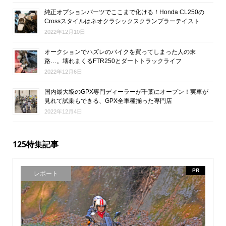
純正オプションパーツでここまで化ける！Honda CL250の
Crossスタイルはネオクラシックスクランブラーテイスト
2022年12月10日
オークションでハズレのバイクを買ってしまった人の末
路…。壊れまくるFTR250とダートトラックライフ
2022年12月6日
国内最大級のGPX専門ディーラーが千葉にオープン！実車が
見れて試乗もできる、GPX全車種揃った専門店
2022年12月4日
125特集記事
PR
レポート