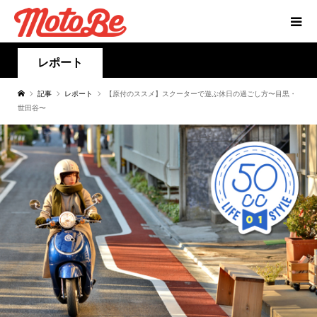
レポート
記事
レポート
【原付のススメ】スクーターで遊ぶ休日の過ごし方〜目黒・
世田谷〜