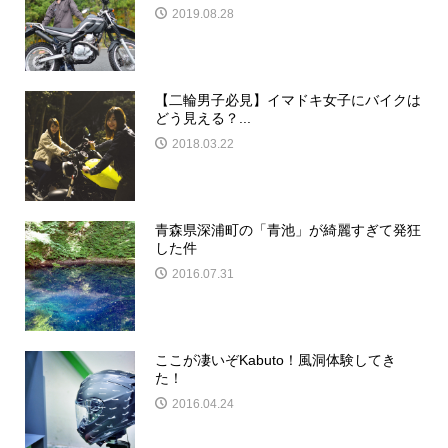
2019.08.28
【二輪男子必見】イマドキ女子にバイクは
どう見える？...
2018.03.22
青森県深浦町の「青池」が綺麗すぎて発狂
した件
2016.07.31
ここが凄いぞKabuto！風洞体験してき
た！
2016.04.24