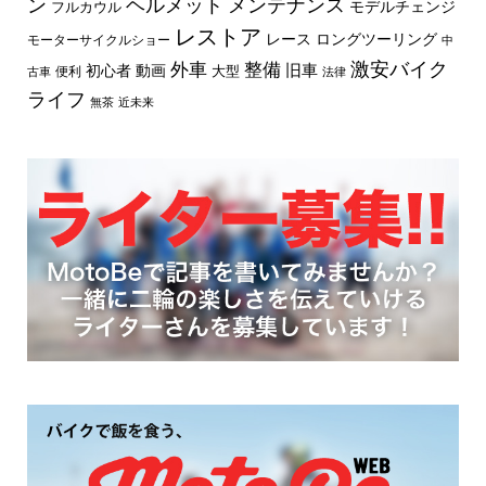
ン
ヘルメット
メンテナンス
モデルチェンジ
フルカウル
レストア
レース
ロングツーリング
モーターサイクルショー
中
外車
激安バイク
整備
旧車
初心者
動画
大型
便利
古車
法律
ライフ
無茶
近未来