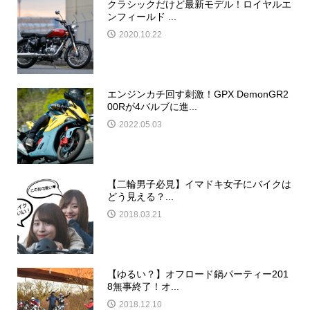
クラシックだけど最新モデル！ロイヤルエ
ンフィールド ...
2020.10.22
エンジンカチ回す刺激！GPX DemonGR2
00Rが4バルブに進...
2022.05.03
【二輪男子必見】イマドキ女子にバイクは
どう見える？...
2018.03.21
【ゆるい？】オフロード鍋パーティー201
8無事終了！オ...
2018.12.10