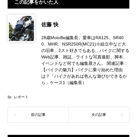
この記事をかいた人
佐藤 快
28歳MotoBe編集長。愛車はRA125、SR40
0、MHR、NSR250R(MC21)※組立中など大
の旧車、2スト好きでもある。バイクに関する
Web記事、雑誌、ライトな写真撮影、脚本、
イベントなど何でも編集屋さん。 関連記事：
【バイクの魅力】バイクに乗り始めた理由
は？「バイクがあれば色んな遊びができるか
ら」ケース1（編集長）
レポート