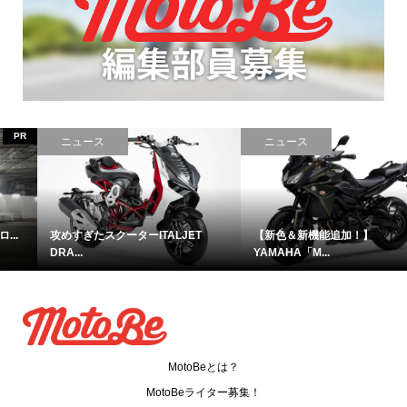
ニュース
コラム
【新色＆新機能追加！】
【動画あり】日本のヘルメットの...
YAMAHA「M...
MotoBeとは？
MotoBeライター募集！