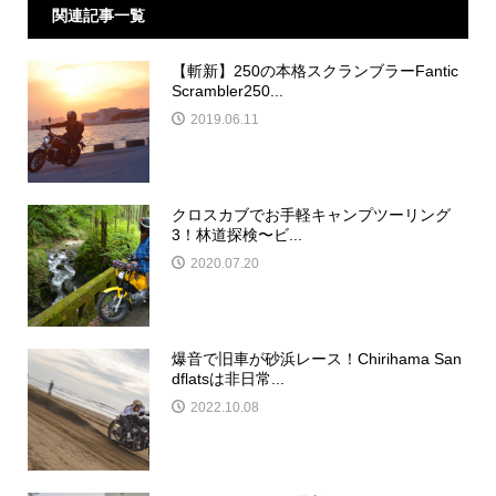
関連記事一覧
【斬新】250の本格スクランブラーFantic
Scrambler250...
2019.06.11
クロスカブでお手軽キャンプツーリング
3！林道探検〜ビ...
2020.07.20
爆音で旧車が砂浜レース！Chirihama San
dflatsは非日常...
2022.10.08