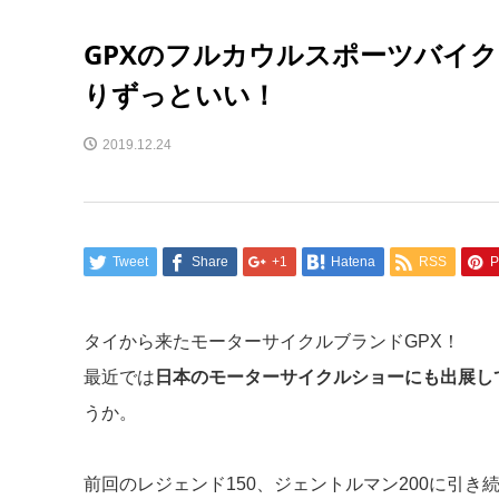
GPXのフルカウルスポーツバイク
りずっといい！
2019.12.24
Tweet
Share
+1
Hatena
RSS
P
タイから来たモーターサイクルブランドGPX！
最近では
日本のモーターサイクルショーにも出展し
うか。
前回のレジェンド150、ジェントルマン200に引