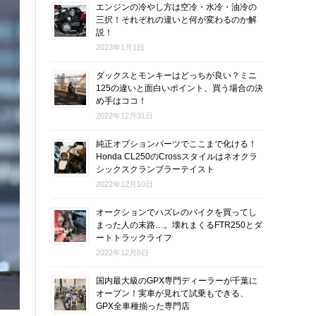
エンジンの冷やし方は空冷・水冷・油冷の
三択！それぞれの違いと何が変わるのか解
説！
2023年1月1日
ダックスとモンキーはどっちが良い？ミニ
125の違いと面白いポイント、買う場合の決
め手はココ！
2022年12月31日
純正オプションパーツでここまで化ける！
Honda CL250のCrossスタイルはネオクラ
シックスクランブラーテイスト
2022年12月10日
オークションでハズレのバイクを買ってし
まった人の末路…。壊れまくるFTR250とダ
ートトラックライフ
2022年12月6日
国内最大級のGPX専門ディーラーが千葉に
オープン！実車が見れて試乗もできる、
GPX全車種揃った専門店