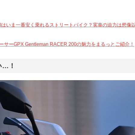
nd150はいま一番安く乗れるストリートバイク？実車の迫力は想像
GPX Gentleman RACER 200の魅力をまるっとご紹介！
い…！