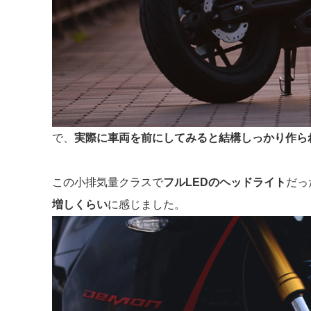
で、
実際に車両を前にしてみると結構しっかり作ら
この小排気量クラスで
フルLEDのヘッドライト
だっ
増しくらい
に感じました。