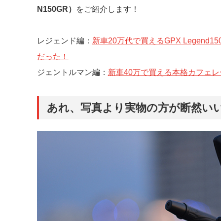
N150GR）
をご紹介します！
レジェンド編：
新車20万代で買えるGPX Lege
だった！
ジェントルマン編：
新車40万で買える本格カフェレーサー
あれ、写真より実物の方が断然い