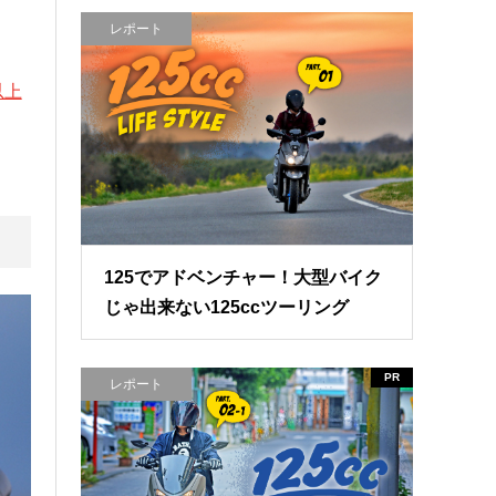
レポート
以上
125でアドベンチャー！大型バイク
じゃ出来ない125ccツーリング
PR
レポート