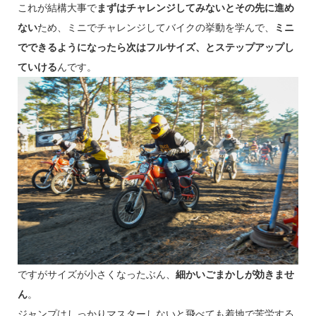
これが結構大事で
まずはチャレンジしてみないとその先に進め
ない
ため、ミニでチャレンジしてバイクの挙動を学んで、
ミニ
でできるようになったら次はフルサイズ、とステップアップし
ていける
んです。
ですがサイズが小さくなったぶん、
細かいごまかしが効きませ
ん
。
ジャンプはしっかりマスターしないと飛べても着地で苦労する