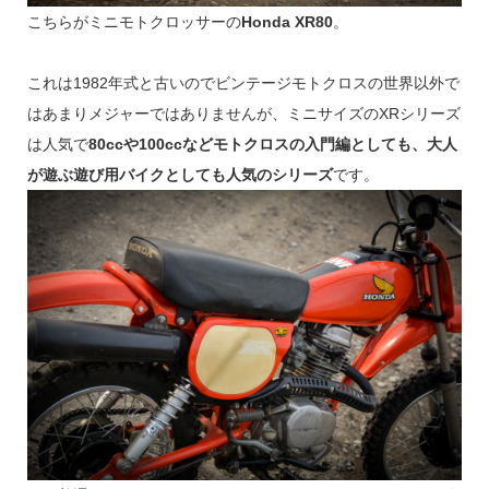
こちらがミニモトクロッサーの
Honda XR80
。
これは1982年式と古いのでビンテージモトクロスの世界以外で
はあまりメジャーではありませんが、ミニサイズのXRシリーズ
は人気で
80ccや100ccなどモトクロスの入門編としても、大人
が遊ぶ遊び用バイクとしても人気のシリーズ
です。