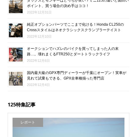
ダックスとモンキーはどっちが良い？ミニ125の違いと面白い
ポイント、買う場合の決め手はココ！
2022年12月31日
純正オプションパーツでここまで化ける！Honda CL250の
Crossスタイルはネオクラシックスクランブラーテイスト
2022年12月10日
オークションでハズレのバイクを買ってしまった人の末
路…。壊れまくるFTR250とダートトラックライフ
2022年12月6日
国内最大級のGPX専門ディーラーが千葉にオープン！実車が
見れて試乗もできる、GPX全車種揃った専門店
2022年12月4日
125特集記事
レポート