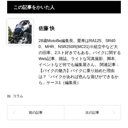
この記事をかいた人
佐藤 快
28歳MotoBe編集長。愛車はRA125、SR40
0、MHR、NSR250R(MC21)※組立中など大
の旧車、2スト好きでもある。バイクに関する
Web記事、雑誌、ライトな写真撮影、脚本、
イベントなど何でも編集屋さん。 関連記事：
【バイクの魅力】バイクに乗り始めた理由
は？「バイクがあれば色んな遊びができるか
ら」ケース1（編集長）
コラム