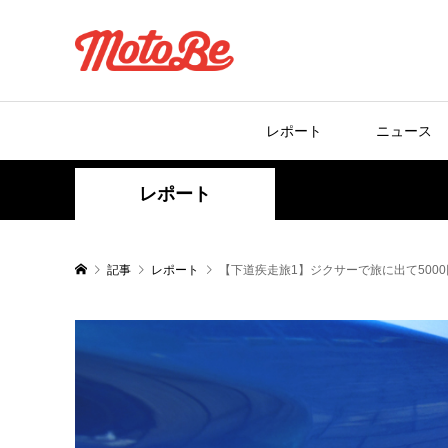
レポート
ニュース
レポート
記事
レポート
【下道疾走旅1】ジクサーで旅に出て500