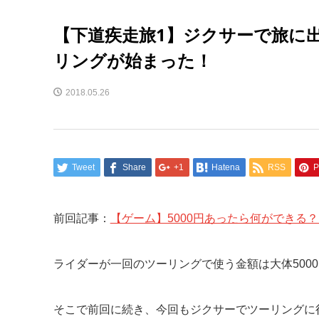
【下道疾走旅1】ジクサーで旅に出
リングが始まった！
2018.05.26
Tweet
Share
+1
Hatena
RSS
P
前回記事：
【ゲーム】5000円あったら何ができる
ライダーが一回のツーリングで使う金額は大体500
そこで前回に続き、今回もジクサーでツーリングに行