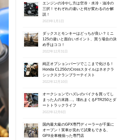
エンジンの冷やし方は空冷・水冷・油冷の
三択！それぞれの違いと何が変わるのか解
説！
2023年1月1日
ダックスとモンキーはどっちが良い？ミニ
125の違いと面白いポイント、買う場合の決
め手はココ！
2022年12月31日
純正オプションパーツでここまで化ける！
Honda CL250のCrossスタイルはネオクラ
シックスクランブラーテイスト
2022年12月10日
オークションでハズレのバイクを買ってし
まった人の末路…。壊れまくるFTR250とダ
ートトラックライフ
2022年12月6日
国内最大級のGPX専門ディーラーが千葉に
オープン！実車が見れて試乗もできる、
GPX全車種揃った専門店