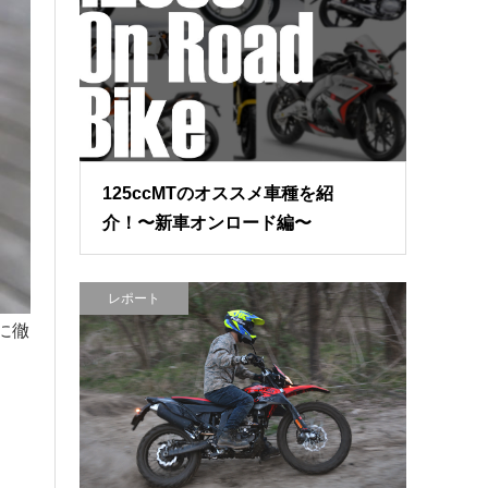
125ccMTのオススメ車種を紹
介！〜新車オンロード編〜
レポート
に徹