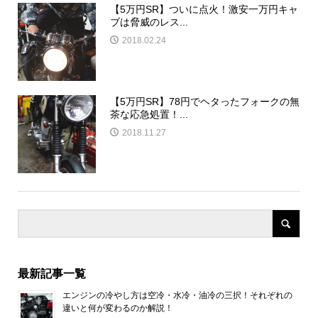
【5万円SR】ついに点火！激安一万円キャ
ブは脅威のレス...
2018.02.24
【5万円SR】78円でヘタったフォークの無
茶な応急処置！...
2018.11.27
最新記事一覧
エンジンの冷やし方は空冷・水冷・油冷の三択！それぞれの
違いと何が変わるのか解説！