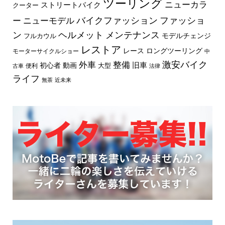
ツーリング
ニューカラ
ストリートバイク
クーター
バイクファッション
ファッショ
ー
ニューモデル
ン
ヘルメット
メンテナンス
モデルチェンジ
フルカウル
レストア
レース
ロングツーリング
モーターサイクルショー
中
外車
激安バイク
整備
旧車
初心者
動画
大型
便利
古車
法律
ライフ
無茶
近未来