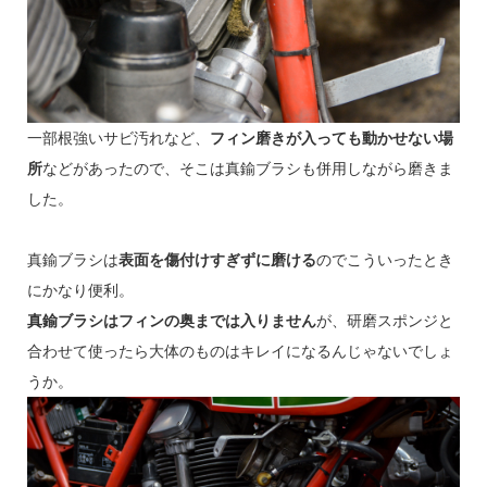
一部根強いサビ汚れなど、
フィン磨きが入っても動かせない場
所
などがあったので、そこは真鍮ブラシも併用しながら磨きま
した。
真鍮ブラシは
表面を傷付けすぎずに磨ける
のでこういったとき
にかなり便利。
真鍮ブラシはフィンの奥までは入りません
が、研磨スポンジと
合わせて使ったら大体のものはキレイになるんじゃないでしょ
うか。