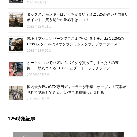
2023年1月1日
ダックスとモンキーはどっちが良い？ミニ125の違いと面白い
ポイント、買う場合の決め手はココ！
2022年12月31日
純正オプションパーツでここまで化ける！Honda CL250の
Crossスタイルはネオクラシックスクランブラーテイスト
2022年12月10日
オークションでハズレのバイクを買ってしまった人の末
路…。壊れまくるFTR250とダートトラックライフ
2022年12月6日
国内最大級のGPX専門ディーラーが千葉にオープン！実車が
見れて試乗もできる、GPX全車種揃った専門店
2022年12月4日
125特集記事
レポート