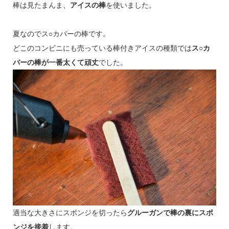
棒は見たまんま、
アイスの棒
を使いました。
夏なのでス○カバーの棒です。
どこのコンビニにも売っている棒付きアイスの種類では
ス○カ
バーの棒が一番太くて頑丈
でした。
適当な大きさにスポンジを切ったら
グルーガンで棒の裏にスポ
ンジを接着
します。