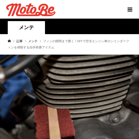
メンテ
記事
メンテ
フィンの隙間まで磨く！DIYで空冷エンジン車のシリンダーフ
ィンを掃除する自作研磨アイテム