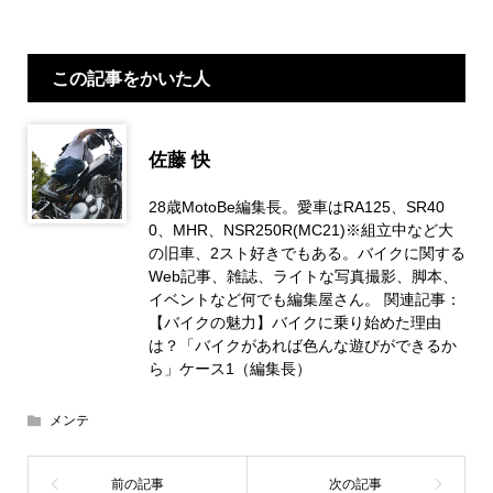
この記事をかいた人
佐藤 快
28歳MotoBe編集長。愛車はRA125、SR40
0、MHR、NSR250R(MC21)※組立中など大
の旧車、2スト好きでもある。バイクに関する
Web記事、雑誌、ライトな写真撮影、脚本、
イベントなど何でも編集屋さん。 関連記事：
【バイクの魅力】バイクに乗り始めた理由
は？「バイクがあれば色んな遊びができるか
ら」ケース1（編集長）
メンテ