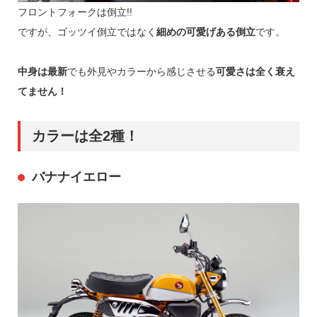
フロントフォークは倒立!!
ですが、ゴッツイ倒立ではなく
細めの可愛げある倒立
です。
中身は最新
でも外見やカラーから感じさせる
可愛さは全く衰え
てません！
カラーは全2種！
バナナイエロー