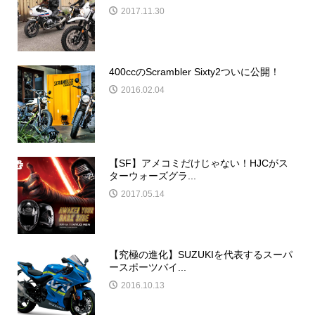
2017.11.30
400ccのScrambler Sixty2ついに公開！
2016.02.04
【SF】アメコミだけじゃない！HJCがス
ターウォーズグラ...
2017.05.14
【究極の進化】SUZUKIを代表するスーパ
ースポーツバイ...
2016.10.13