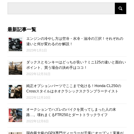
最新記事一覧
エンジンの冷やし方は空冷・水冷・油冷の三択！それぞれの
違いと何が変わるのか解説！
2023年1月1日
ダックスとモンキーはどっちが良い？ミニ125の違いと面白い
ポイント、買う場合の決め手はココ！
2022年12月31日
純正オプションパーツでここまで化ける！Honda CL250の
Crossスタイルはネオクラシックスクランブラーテイスト
2022年12月10日
オークションでハズレのバイクを買ってしまった人の末
路…。壊れまくるFTR250とダートトラックライフ
2022年12月6日
国内最大級のGPX専門ディーラーが千葉にオープン！実車が