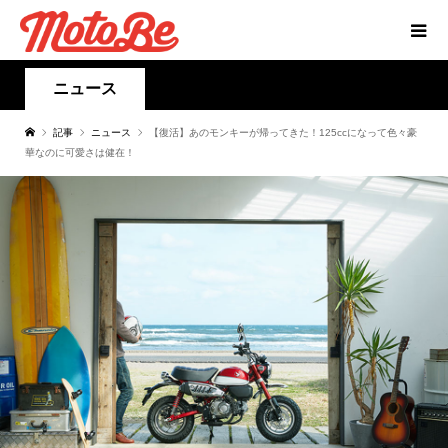
ニュース
記事
ニュース
【復活】あのモンキーが帰ってきた！125ccになって色々豪
華なのに可愛さは健在！