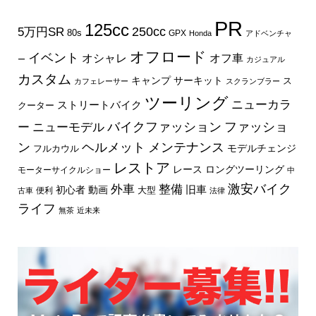
PR
125cc
250cc
5万円SR
80s
GPX
Honda
アドベンチャ
オフロード
イベント
オフ車
オシャレ
ー
カジュアル
カスタム
キャンプ
サーキット
ス
カフェレーサー
スクランブラー
ツーリング
ニューカラ
ストリートバイク
クーター
バイクファッション
ファッショ
ー
ニューモデル
ン
ヘルメット
メンテナンス
モデルチェンジ
フルカウル
レストア
レース
ロングツーリング
モーターサイクルショー
中
外車
激安バイク
整備
旧車
初心者
動画
大型
便利
古車
法律
ライフ
無茶
近未来