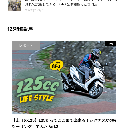
見れて試乗もできる、GPX全車種揃った専門店
2022年12月4日
125特集記事
PR
レポート
【走りの125】125だってここまで出来る！シグナスXで峠
ツーリングしてみた Vol.2