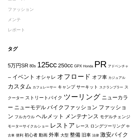
ファッション
メンテ
レポート
タグ
PR
125cc
250cc
5万円SR
80s
GPX
Honda
アドベンチャ
オフロード
イベント
オフ車
オシャレ
ー
カジュアル
カスタム
キャンプ
サーキット
ス
カフェレーサー
スクランブラー
ツーリング
ニューカラ
ストリートバイク
クーター
バイクファッション
ファッショ
ー
ニューモデル
ン
ヘルメット
メンテナンス
モデルチェンジ
フルカウル
レストア
レース
ロングツーリング
モーターサイクルショー
中
外車
激安バイク
整備
旧車
初心者
動画
大型
便利
古車
法律