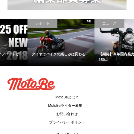
ニュース
ニュース
【期待】今年国内発売のタイ製
AMG ✕ MV AGUSTAがコラボした
150...
F3が...
MotoBeとは？
MotoBeライター募集！
お問い合わせ
プライバシーポリシー