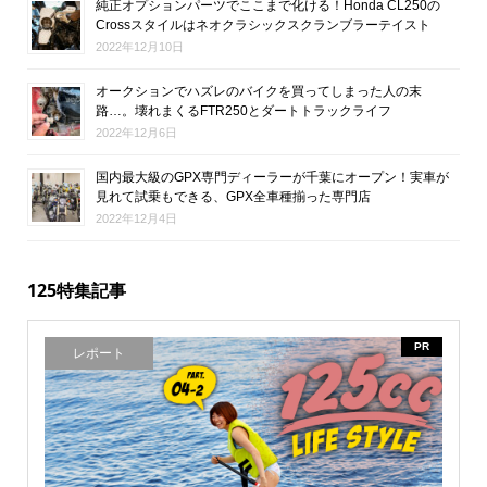
純正オプションパーツでここまで化ける！Honda CL250の
Crossスタイルはネオクラシックスクランブラーテイスト
2022年12月10日
オークションでハズレのバイクを買ってしまった人の末
路…。壊れまくるFTR250とダートトラックライフ
2022年12月6日
国内最大級のGPX専門ディーラーが千葉にオープン！実車が
見れて試乗もできる、GPX全車種揃った専門店
2022年12月4日
125特集記事
PR
レポート