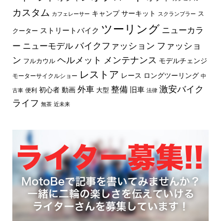
カスタム
キャンプ
サーキット
ス
カフェレーサー
スクランブラー
ツーリング
ニューカラ
ストリートバイク
クーター
バイクファッション
ファッショ
ー
ニューモデル
ン
ヘルメット
メンテナンス
モデルチェンジ
フルカウル
レストア
レース
ロングツーリング
モーターサイクルショー
中
外車
激安バイク
整備
旧車
初心者
動画
大型
便利
古車
法律
ライフ
無茶
近未来