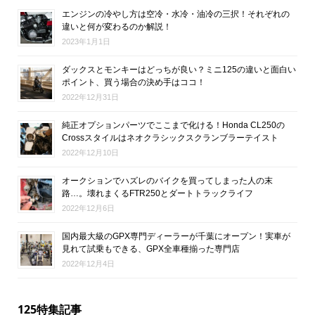
エンジンの冷やし方は空冷・水冷・油冷の三択！それぞれの
違いと何が変わるのか解説！
2023年1月1日
ダックスとモンキーはどっちが良い？ミニ125の違いと面白い
ポイント、買う場合の決め手はココ！
2022年12月31日
純正オプションパーツでここまで化ける！Honda CL250の
Crossスタイルはネオクラシックスクランブラーテイスト
2022年12月10日
オークションでハズレのバイクを買ってしまった人の末
路…。壊れまくるFTR250とダートトラックライフ
2022年12月6日
国内最大級のGPX専門ディーラーが千葉にオープン！実車が
見れて試乗もできる、GPX全車種揃った専門店
2022年12月4日
125特集記事