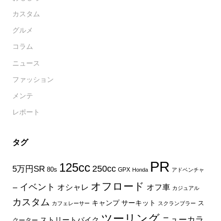
カスタム
グルメ
コラム
ニュース
ファッション
メンテ
レポート
タグ
PR
125cc
250cc
5万円SR
80s
GPX
Honda
アドベンチャ
オフロード
イベント
オフ車
オシャレ
ー
カジュアル
カスタム
キャンプ
サーキット
ス
カフェレーサー
スクランブラー
ツーリング
ニューカラ
ストリートバイク
クーター