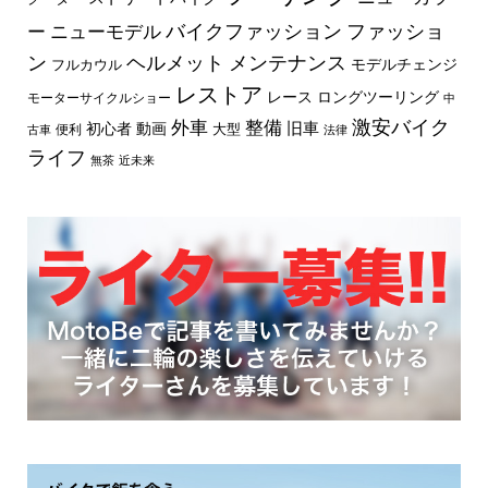
バイクファッション
ファッショ
ー
ニューモデル
ン
ヘルメット
メンテナンス
モデルチェンジ
フルカウル
レストア
レース
ロングツーリング
モーターサイクルショー
中
外車
激安バイク
整備
旧車
初心者
動画
大型
便利
古車
法律
ライフ
無茶
近未来