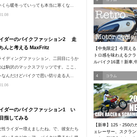
くら暖冬っていっても本当に寒くな...
01.08
イダーのバイクファッション2 走
んと考える MaxFritz
【中免限定】今買える
トロ感を味わえるクラ
ライディングファッション、二回目にうか
ルバイク16選！新車,中.
のは駒沢のマックスフリッツです。ここ、
なんだけどバイクで思い切り走る人...
4
コラム
01.06
イダーのバイクファッション1 い
目指してみる
【新車】125・250の
女性ライダー増えましたね。で、彼女たち
ェレーサー、スクラン