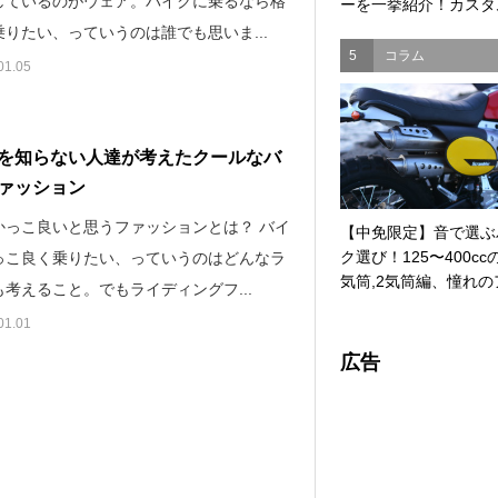
しているのがウェア。バイクに乗るなら格
ーを一挙紹介！カスタム
りたい、っていうのは誰でも思いま...
5
コラム
01.05
を知らない人達が考えたクールなバ
ァッション
かっこ良いと思うファッションとは？ バイ
【中免限定】音で選ぶ
ク選び！125〜400cc
っこ良く乗りたい、っていうのはどんなラ
気筒,2気筒編、憧れのア
考えること。でもライディングフ...
01.01
広告