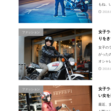
もね、い
2016.
女子ラ
ファッション
りをきち
女子の
がった
オシャレ
2016.
女子ラ
ファッション
い女を
最近、