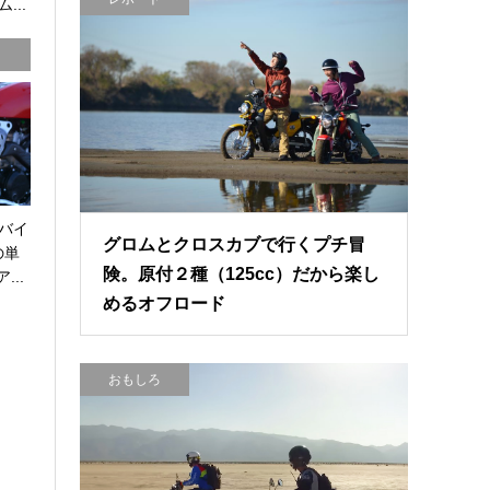
...
バイ
グロムとクロスカブで行くプチ冒
の単
険。原付２種（125cc）だから楽し
...
めるオフロード
おもしろ