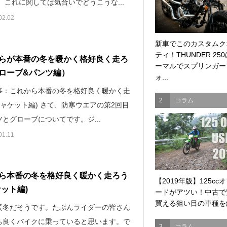
 これに関しては気合いでどうこうな...
02.02
新車でこのカスタムク
ティ！THUNDER 25
らが本番の冬を暖かく格好良く走ろ
ーマルでスプリンガー
ローブ&パンツ編）
ォ...
事：これから本番の冬を格好良く暖かく走
2
コラム
ジャケット編) さて、防寒ウエアの第2回目
とグローブについてです。ジ...
01.11
ら本番の冬を格好良く暖かく走ろう
【2019年版】125cc
ケット編)
ードがアツい！中古で
買える狙い目の車種を紹
暖冬だそうです。たぶんライダーの皆さん
ち良くバイクに乗っていると思います。で
3
コラム