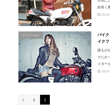
が気に
好良く乗
2016.
バイク
ファッション
イクフ
誰もが
クにか
イダーも
2016.
1
2
