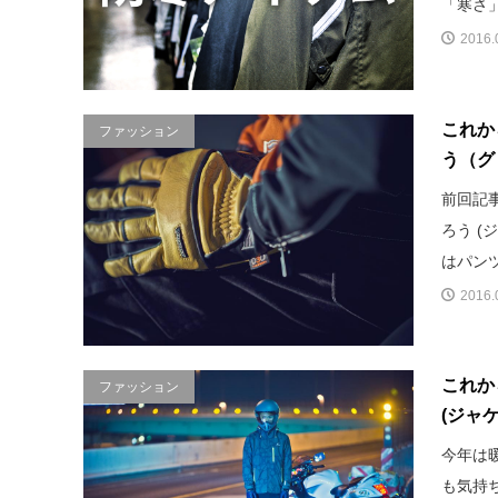
「寒さ」
2016.
これか
ファッション
う（グ
前回記
ろう (
はパンツ
2016.
これか
ファッション
(ジャ
今年は
も気持