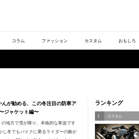
コラム
ファッション
カスタム
おもしろ
ランキング
かんが勧める、この冬注目の防寒ア
〜ジャケット編〜
1
カスタム
くの地方で雪が降り、本格的な寒波です
しかし冬でもバイクに乗るライダーの敵が