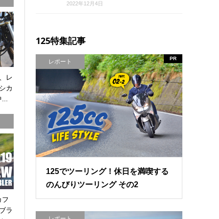
2022年12月4日
125特集記事
PR
レポート
、レ
シカ
..
125でツーリング！休日を満喫する
のんびりツーリング その2
カフ
ブラ
レポート