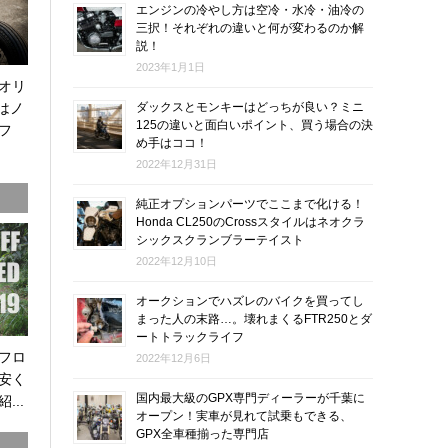
エンジンの冷やし方は空冷・水冷・油冷の
三択！それぞれの違いと何が変わるのか解
説！
2023年1月1日
オリ
0はノ
ダックスとモンキーはどっちが良い？ミニ
125の違いと面白いポイント、買う場合の決
フ
め手はココ！
2022年12月31日
純正オプションパーツでここまで化ける！
Honda CL250のCrossスタイルはネオクラ
シックスクランブラーテイスト
2022年12月10日
オークションでハズレのバイクを買ってし
まった人の末路…。壊れまくるFTR250とダ
ートトラックライフ
オフロ
2022年12月6日
安く
国内最大級のGPX専門ディーラーが千葉に
...
オープン！実車が見れて試乗もできる、
GPX全車種揃った専門店