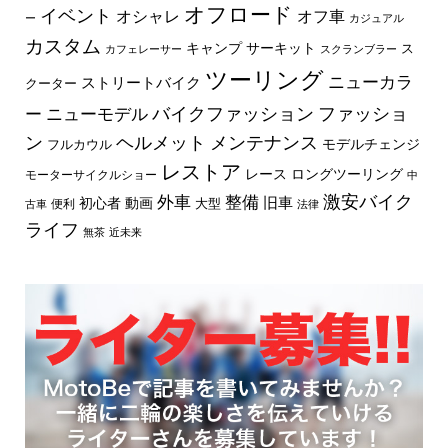
オフロード
イベント
オフ車
オシャレ
ー
カジュアル
カスタム
キャンプ
サーキット
ス
カフェレーサー
スクランブラー
ツーリング
ニューカラ
ストリートバイク
クーター
バイクファッション
ファッショ
ー
ニューモデル
ン
ヘルメット
メンテナンス
モデルチェンジ
フルカウル
レストア
レース
ロングツーリング
モーターサイクルショー
中
外車
激安バイク
整備
旧車
初心者
動画
大型
便利
古車
法律
ライフ
無茶
近未来