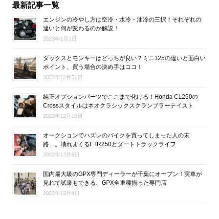
最新記事一覧
エンジンの冷やし方は空冷・水冷・油冷の三択！それぞれの
違いと何が変わるのか解説！
2023年1月1日
ダックスとモンキーはどっちが良い？ミニ125の違いと面白い
ポイント、買う場合の決め手はココ！
2022年12月31日
純正オプションパーツでここまで化ける！Honda CL250の
Crossスタイルはネオクラシックスクランブラーテイスト
2022年12月10日
オークションでハズレのバイクを買ってしまった人の末
路…。壊れまくるFTR250とダートトラックライフ
2022年12月6日
国内最大級のGPX専門ディーラーが千葉にオープン！実車が
見れて試乗もできる、GPX全車種揃った専門店
2022年12月4日