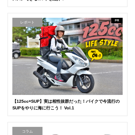
PR
レポート
【125cc×SUP】実は相性抜群だった！バイクで今流行の
SUPをやりに海に行こう！ Vol.1
コラム