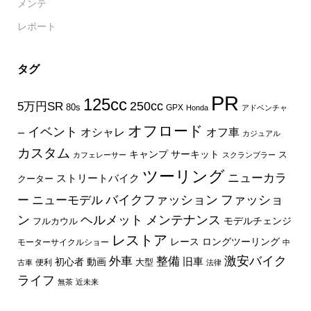
メンテ
レポート
タグ
PR
125cc
250cc
5万円SR
80s
GPX
Honda
アドベンチャ
オフロード
イベント
オフ車
オシャレ
ー
カジュアル
カスタム
キャンプ
サーキット
ス
カフェレーサー
スクランブラー
ツーリング
ニューカラ
ストリートバイク
クーター
バイクファッション
ファッショ
ー
ニューモデル
ン
ヘルメット
メンテナンス
モデルチェンジ
フルカウル
レストア
レース
ロングツーリング
モーターサイクルショー
中
外車
激安バイク
整備
旧車
初心者
動画
大型
便利
古車
法律
ライフ
無茶
近未来