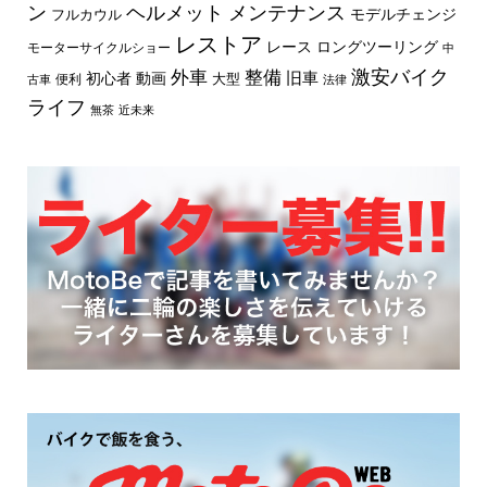
ン
ヘルメット
メンテナンス
モデルチェンジ
フルカウル
レストア
レース
ロングツーリング
モーターサイクルショー
中
外車
激安バイク
整備
旧車
初心者
動画
大型
便利
古車
法律
ライフ
無茶
近未来