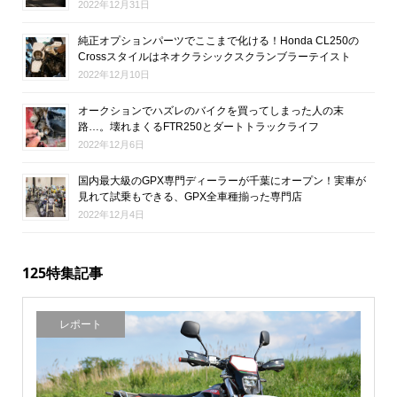
2022年12月31日
純正オプションパーツでここまで化ける！Honda CL250の
Crossスタイルはネオクラシックスクランブラーテイスト
2022年12月10日
オークションでハズレのバイクを買ってしまった人の末
路…。壊れまくるFTR250とダートトラックライフ
2022年12月6日
国内最大級のGPX専門ディーラーが千葉にオープン！実車が
見れて試乗もできる、GPX全車種揃った専門店
2022年12月4日
125特集記事
レポート