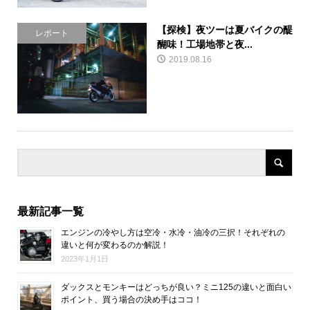
【探検】夜ツーは夏バイクの醍
レポート
醐味！工場地帯と夜...
2019.08.16
最新記事一覧
エンジンの冷やし方は空冷・水冷・油冷の三択！それぞれの
違いと何が変わるのか解説！
2023年1月1日
ダックスとモンキーはどっちが良い？ミニ125の違いと面白い
ポイント、買う場合の決め手はココ！