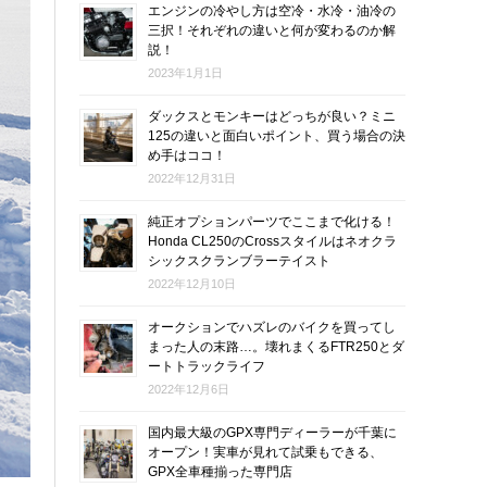
エンジンの冷やし方は空冷・水冷・油冷の
三択！それぞれの違いと何が変わるのか解
説！
2023年1月1日
ダックスとモンキーはどっちが良い？ミニ
125の違いと面白いポイント、買う場合の決
め手はココ！
2022年12月31日
純正オプションパーツでここまで化ける！
Honda CL250のCrossスタイルはネオクラ
シックスクランブラーテイスト
2022年12月10日
オークションでハズレのバイクを買ってし
まった人の末路…。壊れまくるFTR250とダ
ートトラックライフ
2022年12月6日
国内最大級のGPX専門ディーラーが千葉に
オープン！実車が見れて試乗もできる、
GPX全車種揃った専門店