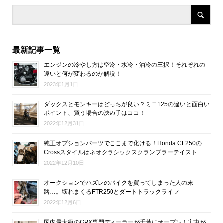
最新記事一覧
エンジンの冷やし方は空冷・水冷・油冷の三択！それぞれの
違いと何が変わるのか解説！
2023年1月1日
ダックスとモンキーはどっちが良い？ミニ125の違いと面白い
ポイント、買う場合の決め手はココ！
2022年12月31日
純正オプションパーツでここまで化ける！Honda CL250の
Crossスタイルはネオクラシックスクランブラーテイスト
2022年12月10日
オークションでハズレのバイクを買ってしまった人の末
路…。壊れまくるFTR250とダートトラックライフ
2022年12月6日
国内最大級のGPX専門ディーラーが千葉にオープン！実車が