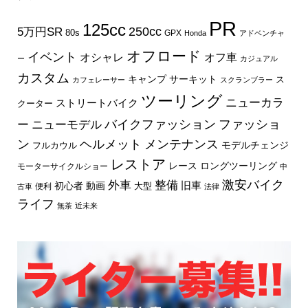
PR
125cc
250cc
5万円SR
80s
GPX
Honda
アドベンチャ
オフロード
イベント
オフ車
オシャレ
ー
カジュアル
カスタム
キャンプ
サーキット
ス
カフェレーサー
スクランブラー
ツーリング
ニューカラ
ストリートバイク
クーター
バイクファッション
ファッショ
ー
ニューモデル
ン
ヘルメット
メンテナンス
モデルチェンジ
フルカウル
レストア
レース
ロングツーリング
モーターサイクルショー
中
外車
激安バイク
整備
旧車
初心者
動画
大型
便利
古車
法律
ライフ
無茶
近未来