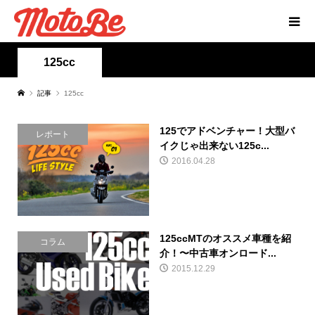
125cc
記事
125cc
125でアドベンチャー！大型バ
レポート
イクじゃ出来ない125c...
2016.04.28
125ccMTのオススメ車種を紹
コラム
介！〜中古車オンロード...
2015.12.29