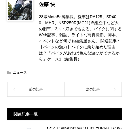
佐藤 快
28歳MotoBe編集長。愛車はRA125、SR40
0、MHR、NSR250R(MC21)※組立中など大
の旧車、2スト好きでもある。バイクに関する
Web記事、雑誌、ライトな写真撮影、脚本、
イベントなど何でも編集屋さん。 関連記事：
【バイクの魅力】バイクに乗り始めた理由
は？「バイクがあれば色んな遊びができるか
ら」ケース1（編集長）
ニュース
関連記事一覧
【さらに便利で快適に!】SUZUKIが「V-Str