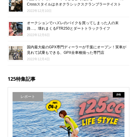
Crossスタイルはネオクラシックスクランブラーテイスト
2022年12月10日
オークションでハズレのバイクを買ってしまった人の末
路…。壊れまくるFTR250とダートトラックライフ
2022年12月6日
国内最大級のGPX専門ディーラーが千葉にオープン！実車が
見れて試乗もできる、GPX全車種揃った専門店
2022年12月4日
125特集記事
PR
レポート