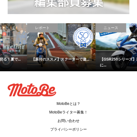
レポート
ニュース
【原付のススメ】スクーターで遊...
【GSR250シリーズ】新車購入者
に...
MotoBeとは？
MotoBeライター募集！
お問い合わせ
プライバシーポリシー