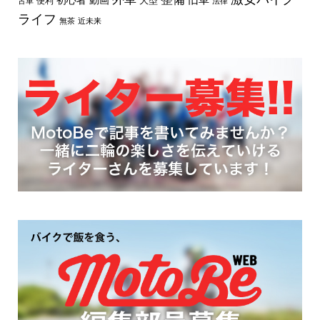
初心者
動画
大型
便利
古車
法律
ライフ
無茶
近未来