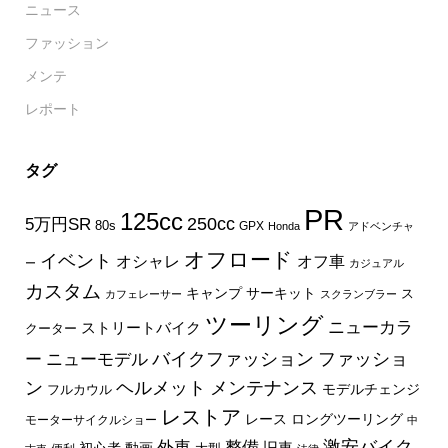
ニュース
ファッション
メンテ
レポート
タグ
PR
125cc
250cc
5万円SR
80s
GPX
Honda
アドベンチャ
オフロード
イベント
オフ車
オシャレ
ー
カジュアル
カスタム
キャンプ
サーキット
ス
カフェレーサー
スクランブラー
ツーリング
ニューカラ
ストリートバイク
クーター
バイクファッション
ファッショ
ー
ニューモデル
ン
ヘルメット
メンテナンス
モデルチェンジ
フルカウル
レストア
レース
ロングツーリング
モーターサイクルショー
中
外車
激安バイク
整備
旧車