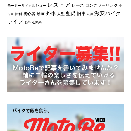
レストア
レース
ロングツーリング
モーターサイクルショー
中
外車
激安バイク
整備
旧車
初心者
動画
大型
便利
古車
法律
ライフ
無茶
近未来