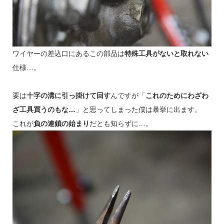
ワイヤーの差込口にあるこの部品は
特殊工具がないと取れない
仕様…。
要は
十字の溝に引っ掛けて回す
んですが「
これのためにわざわ
ざ工具買うのもな…
」と思ってしまった僕は暴挙に出ます。
これが
負の連鎖の始まり
だとも知らずに…。