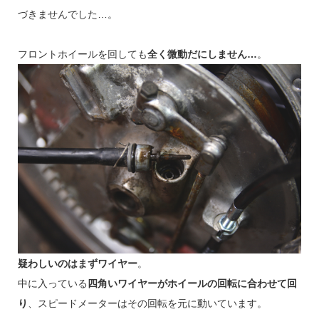
づきませんでした…。
フロントホイールを回しても
全く微動だにしません…
。
疑わしいのはまずワイヤー
。
中に入っている
四角いワイヤーがホイールの回転に合わせて回
り
、スピードメーターはその回転を元に動いています。