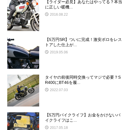
【ライダー必見】あなたはやってる？本当
に正しい暖機...
2016.08.22
【5万円SR】ついに完成！激安ボロをレス
トアした仕上が...
2019.05.06
タイヤの前後同時交換ってマジで必要？S
R400にBT46を履...
2022.07.03
【5万円バイクライフ】お金をかけないバ
イクライフはこ...
2017.05.18