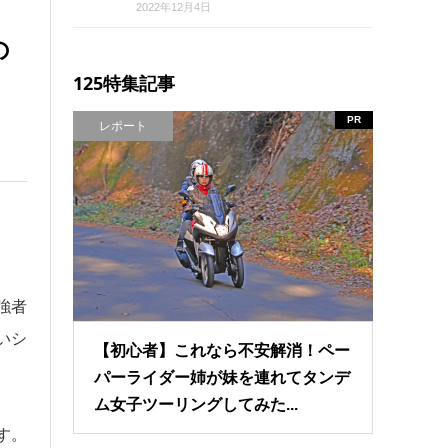
2022年12月4日
の
125特集記事
PR
レポート
強者
いシ
【初心者】これなら不安解消！ペー
パーライダー姉が妹を連れてタンデ
ム女子ツーリングしてみた...
す。