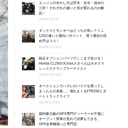
エンジンの冷やし方は空冷・水冷・油冷の
三択！それぞれの違いと何が変わるのか解
説！
2023年1月1日
ダックスとモンキーはどっちが良い？ミニ
125の違いと面白いポイント、買う場合の決
め手はココ！
2022年12月31日
純正オプションパーツでここまで化ける！
Honda CL250のCrossスタイルはネオクラ
シックスクランブラーテイスト
2022年12月10日
オークションでハズレのバイクを買ってし
まった人の末路…。壊れまくるFTR250とダ
ートトラックライフ
2022年12月6日
国内最大級のGPX専門ディーラーが千葉に
オープン！実車が見れて試乗もできる、
GPX全車種揃った専門店